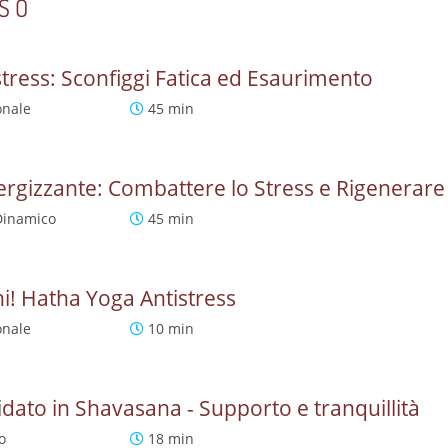
RSO
tress: Sconfiggi Fatica ed Esaurimento
onale
45 min
rgizzante: Combattere lo Stress e Rigenerare 
Dinamico
45 min
ni! Hatha Yoga Antistress
onale
10 min
dato in Shavasana - Supporto e tranquillità
o
18 min