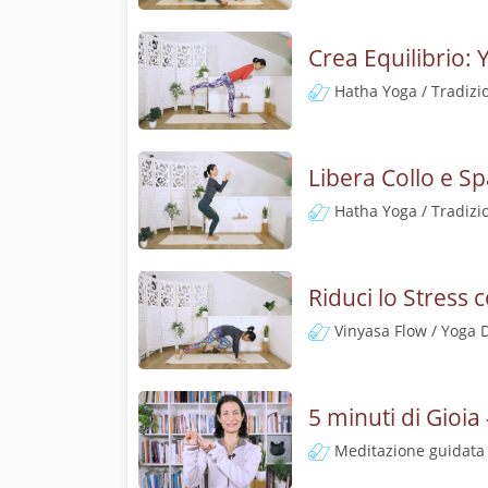
Crea Equilibrio: 
Hatha Yoga / Tradizi
Libera Collo e Spa
Hatha Yoga / Tradizi
Riduci lo Stress
Vinyasa Flow / Yoga 
5 minuti di Gioi
Meditazione guidata