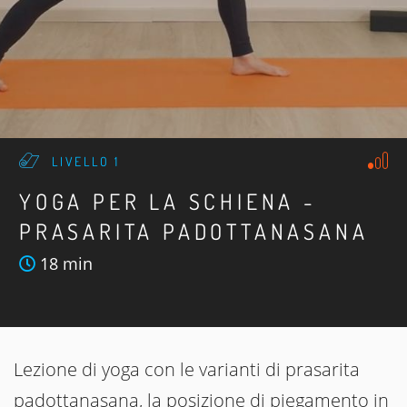
LIVELLO 1
YOGA PER LA SCHIENA -
PRASARITA PADOTTANASANA
18 min
Lezione di yoga con le varianti di prasarita
padottanasana, la posizione di piegamento in