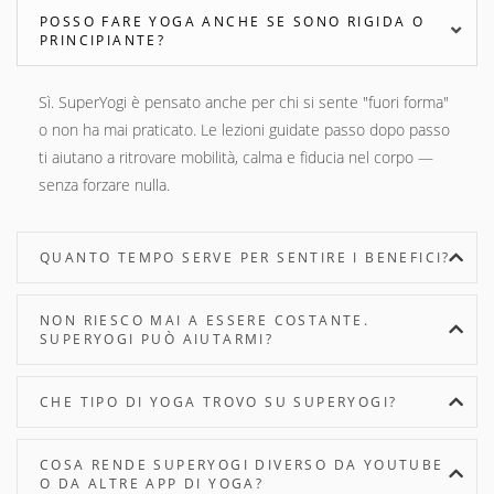
POSSO FARE YOGA ANCHE SE SONO RIGIDA O
PRINCIPIANTE?
Sì. SuperYogi è pensato anche per chi si sente "fuori forma"
o non ha mai praticato. Le lezioni guidate passo dopo passo
ti aiutano a ritrovare mobilità, calma e fiducia nel corpo —
senza forzare nulla.
QUANTO TEMPO SERVE PER SENTIRE I BENEFICI?
NON RIESCO MAI A ESSERE COSTANTE.
SUPERYOGI PUÒ AIUTARMI?
CHE TIPO DI YOGA TROVO SU SUPERYOGI?
COSA RENDE SUPERYOGI DIVERSO DA YOUTUBE
O DA ALTRE APP DI YOGA?