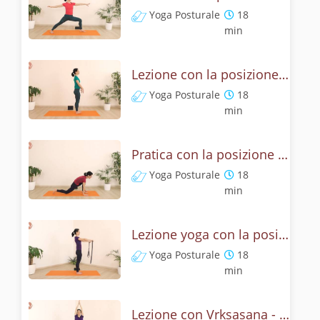
Yoga Posturale
18
min
Lezione con la posizione della montagna - Tadasana
Yoga Posturale
18
min
Pratica con la posizione del signore dei pesci - Ardha Matsyendrasana
Yoga Posturale
18
min
Lezione yoga con la posizione del Cane a Testa in Giù
Yoga Posturale
18
min
Lezione con Vrksasana - Posizione dell’albero - Yoga Dinamico Posturale