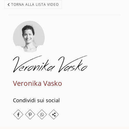
TORNA ALLA LISTA VIDEO
Veronika Vasko
Condividi sui social