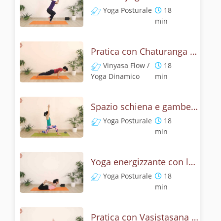
Yoga Posturale
18
min
Pratica con Chaturanga Dandasana - Posizione del bastone a quattro punti
Vinyasa Flow /
18
Yoga Dinamico
min
Spazio schiena e gambe - Posizione in piedi con la mano all’alluce
Yoga Posturale
18
min
Yoga energizzante con la Posizione dell’arco - Dhanurasana
Yoga Posturale
18
min
Pratica con Vasistasana - Posizione Panca Laterale