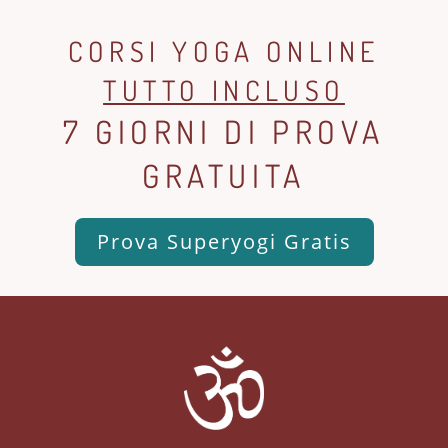
CORSI YOGA ONLINE
TUTTO INCLUSO
7 GIORNI DI PROVA
GRATUITA
Prova Superyogi Gratis