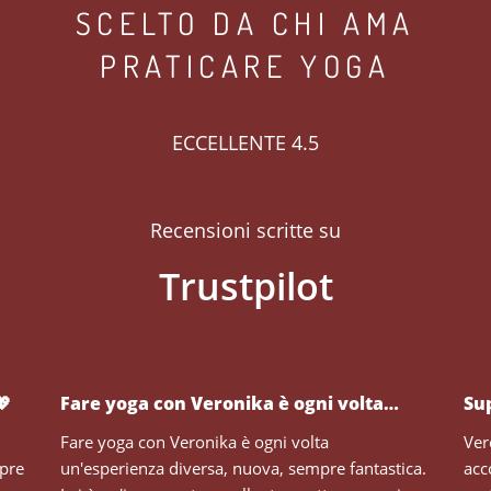
SCELTO DA CHI AMA
PRATICARE YOGA
ECCELLENTE 4.5
Recensioni scritte su
💖
Fare yoga con Veronika è ogni volta…
Su
Fare yoga con Veronika è ogni volta
Ver
mpre
un'esperienza diversa, nuova, sempre fantastica.
acc