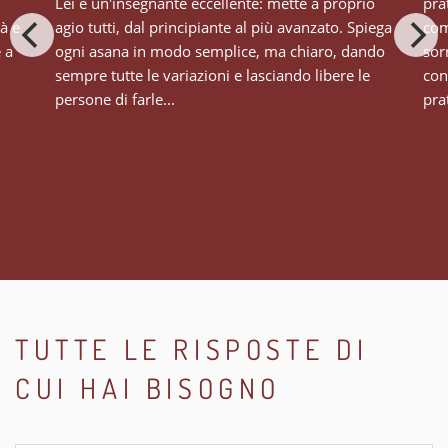
Lei è un'insegnante eccellente: mette a proprio
pra
tà e
agio tutti, dal principiante al più avanzato. Spiega
com
e a
ogni asana in modo semplice, ma chiaro, dando
sor
sempre tutte le variazioni e lasciando libere le
con
persone di farle...
prat
TUTTE LE RISPOSTE DI
CUI HAI BISOGNO