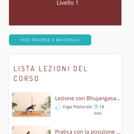
Livello 1
VEDI RISORSE E MATERIALI
LISTA LEZIONI DEL
CORSO
Lezione con Bhujangasana, la Posizione del Cobra
Yoga Posturale
18
min
Pratica con la posizione del guerriero - Virabhadrasana 2