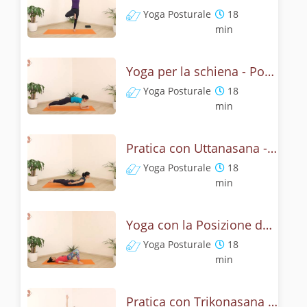
Yoga Posturale
18
min
Yoga per la schiena - Posizione della Locusta, Shalabasana
Yoga Posturale
18
min
Pratica con Uttanasana - Posizione del piegamento avanti
Yoga Posturale
18
min
Yoga con la Posizione del Ponte - Sethu Bandhasana
Yoga Posturale
18
min
Pratica con Trikonasana - Posizione del Triangolo