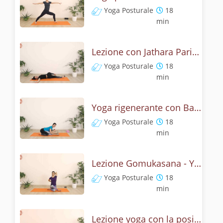
Yoga Posturale
18
min
Lezione con Jathara Parivritti - Posizione della Torsione dell’addome
Yoga Posturale
18
min
Yoga rigenerante con Balasana - Posizione del Bambino
Yoga Posturale
18
min
Lezione Gomukasana - Yoga con la Posizione del Muso della Vacca
Yoga Posturale
18
min
Lezione yoga con la posizione del Guerriero tre