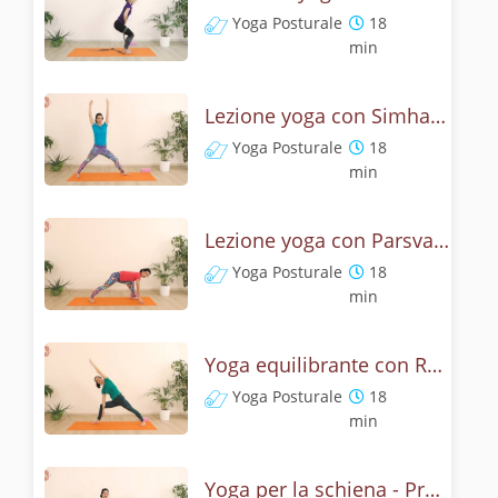
Yoga Posturale
18
min
Lezione yoga con Simhasana - Posizione del Leone
Yoga Posturale
18
min
Lezione yoga con Parsvakonasana - Spazio nei fianchi
Yoga Posturale
18
min
Yoga equilibrante con Raja Kapotasana - Posizione del Piccione Reale
Yoga Posturale
18
min
Yoga per la schiena - Prasarita Padottanasana