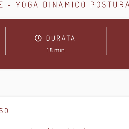
E - YOGA DINAMICO POSTUR
DURATA
18 min
RSO