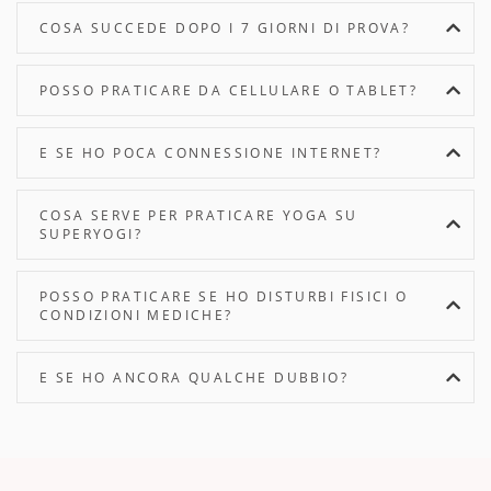
COSA SUCCEDE DOPO I 7 GIORNI DI PROVA?
POSSO PRATICARE DA CELLULARE O TABLET?
E SE HO POCA CONNESSIONE INTERNET?
COSA SERVE PER PRATICARE YOGA SU
SUPERYOGI?
POSSO PRATICARE SE HO DISTURBI FISICI O
CONDIZIONI MEDICHE?
E SE HO ANCORA QUALCHE DUBBIO?