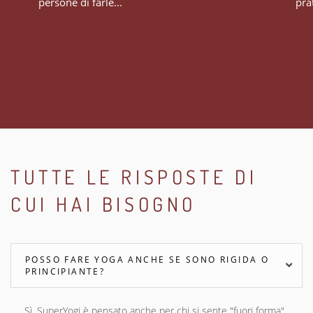
persone di farle...
prat
TUTTE LE RISPOSTE DI
CUI HAI BISOGNO
POSSO FARE YOGA ANCHE SE SONO RIGIDA O
PRINCIPIANTE?
Sì. SuperYogi è pensato anche per chi si sente "fuori forma"