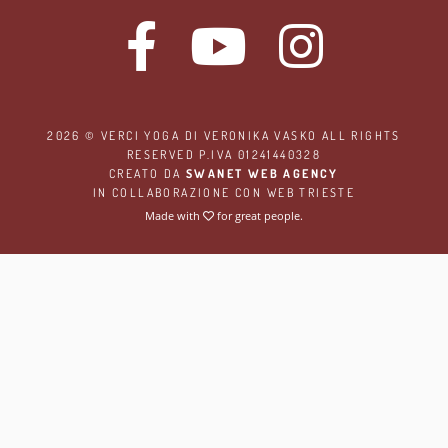
2026 ©
VERCI YOGA
DI VERONIKA VASKO ALL RIGHTS
RESERVED P.IVA 01241440328
CREATO DA
SWANET WEB AGENCY
IN COLLABORAZIONE CON
WEB TRIESTE
Made with
for great people.