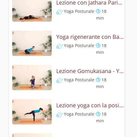
Lezione con Jathara Parivritti - Posizione della Torsione dell’addome
Yoga Posturale
18
min
Yoga rigenerante con Balasana - Posizione del Bambino
Yoga Posturale
18
min
Lezione Gomukasana - Yoga con la Posizione del Muso della Vacca
Yoga Posturale
18
min
Lezione yoga con la posizione del Guerriero tre
Yoga Posturale
18
min