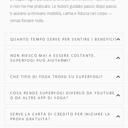
o non ha mai praticato. Le lezioni guidate passo dopo passo
ti aiutano a ritrovare mobilità, calma e fiducia nel corpo —
senza forzare nulla.
QUANTO TEMPO SERVE PER SENTIRE I BENEFICI?
NON RIESCO MAI A ESSERE COSTANTE.
SUPERYOGI PUÒ AIUTARMI?
CHE TIPO DI YOGA TROVO SU SUPERYOGI?
COSA RENDE SUPERYOGI DIVERSO DA YOUTUBE
O DA ALTRE APP DI YOGA?
SERVE LA CARTA DI CREDITO PER INIZIARE LA
PROVA GRATUITA?