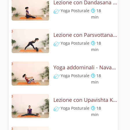
Lezione con Dandasana - Posizione del bastone - Yoga Dinamico Posturale
Yoga Posturale
18
min
Lezione con Parsvottanasana - Posizione di Estensione sul Fianco (Piramide)
Yoga Posturale
18
min
Yoga addominali - Navasana la posizione della Barca
Yoga Posturale
18
min
Lezione con Upavishta Konasana - Posizione dell’Angolo Seduto - Yoga Dinamico Posturale
Yoga Posturale
18
min