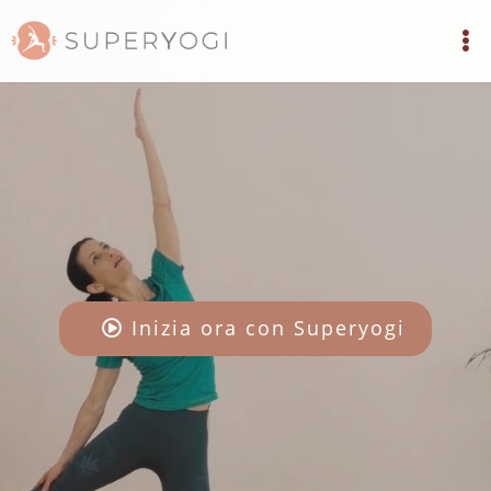
Inizia ora con Superyogi