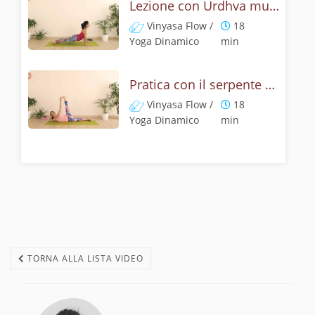
Lezione con Urdhva mukha svanasana - Posizione del cane a testa in su - Lezione Yoga
Vinyasa Flow /
18
Yoga Dinamico
min
Pratica con il serpente mitico - Yoga Dinamico Posturale
Vinyasa Flow /
18
Yoga Dinamico
min
TORNA ALLA LISTA VIDEO