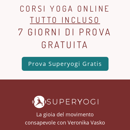
CORSI YOGA ONLINE
TUTTO INCLUSO
7 GIORNI DI PROVA
GRATUITA
Prova Superyogi Gratis
La gioia del movimento
consapevole con Veronika Vasko