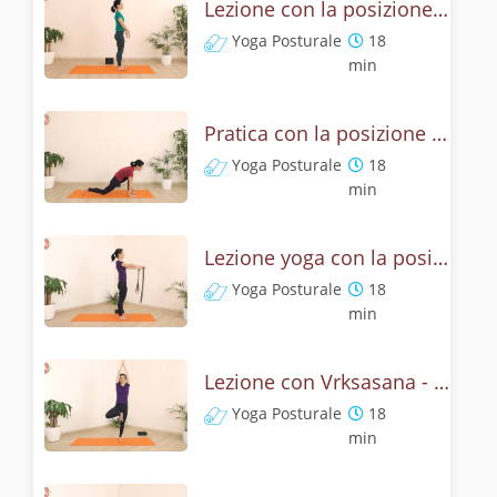
Lezione con la posizione della montagna - Tadasana
Yoga Posturale
18
min
Pratica con la posizione del signore dei pesci - Ardha Matsyendrasana
Yoga Posturale
18
min
Lezione yoga con la posizione del Cane a Testa in Giù
Yoga Posturale
18
min
Lezione con Vrksasana - Posizione dell’albero - Yoga Dinamico Posturale
Yoga Posturale
18
min