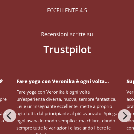
ECCELLENTE 4.5
Recensioni scritte su
💖
Fare yoga con Veronika è ogni volta…
Su
Fare yoga con Veronika è ogni volta
Ver
mpre
un'esperienza diversa, nuova, sempre fantastica.
acc
Lei è un'insegnante eccellente: mette a proprio
pra
tà e
agio tutti, dal principiante al più avanzato. Spiega
com
e a
ogni asana in modo semplice, ma chiaro, dando
sor
sempre tutte le variazioni e lasciando libere le
con