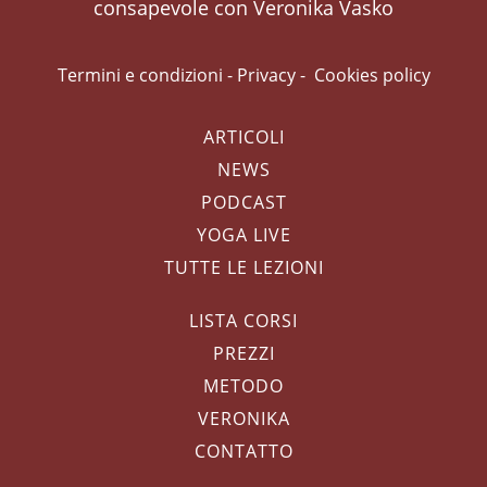
consapevole con Veronika Vasko
Termini e condizioni
-
Privacy
-
Cookies policy
ARTICOLI
NEWS
PODCAST
YOGA LIVE
TUTTE LE LEZIONI
LISTA CORSI
PREZZI
METODO
VERONIKA
CONTATTO