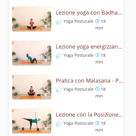
Lezione yoga con Badha Konasana - Apertura delle anche
Yoga Posturale
18
min
Lezione yoga energizzante con Purvottanasana, posizione allungamento anteriore
Yoga Posturale
18
min
Pratica con Malasana - Posizione della Ghirlanda
Yoga Posturale
18
min
Lezione con la Posizione della Mezza Luna - Ardha Chandrasana
Yoga Posturale
18
min