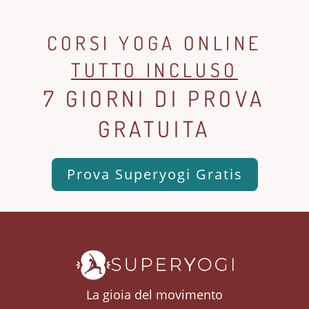
CORSI YOGA ONLINE
TUTTO INCLUSO
7 GIORNI DI PROVA
GRATUITA
Prova Superyogi Gratis
La gioia del movimento