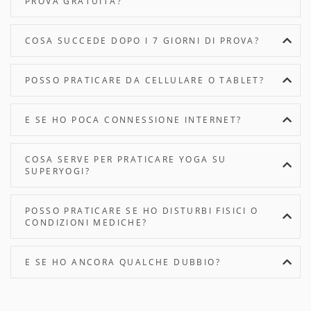
PROVA GRATUITA?
COSA SUCCEDE DOPO I 7 GIORNI DI PROVA?
POSSO PRATICARE DA CELLULARE O TABLET?
E SE HO POCA CONNESSIONE INTERNET?
COSA SERVE PER PRATICARE YOGA SU
SUPERYOGI?
POSSO PRATICARE SE HO DISTURBI FISICI O
CONDIZIONI MEDICHE?
E SE HO ANCORA QUALCHE DUBBIO?