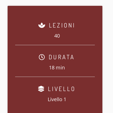
LEZIONI
40
DURATA
18 min
LIVELLO
Livello 1