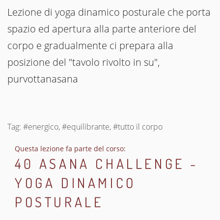
Lezione di yoga dinamico posturale che porta
spazio ed apertura alla parte anteriore del
corpo e gradualmente ci prepara alla
posizione del "tavolo rivolto in su",
purvottanasana
Tag: #energico, #equilibrante, #tutto il corpo
Questa lezione fa parte del corso:
40 ASANA CHALLENGE -
YOGA DINAMICO
POSTURALE