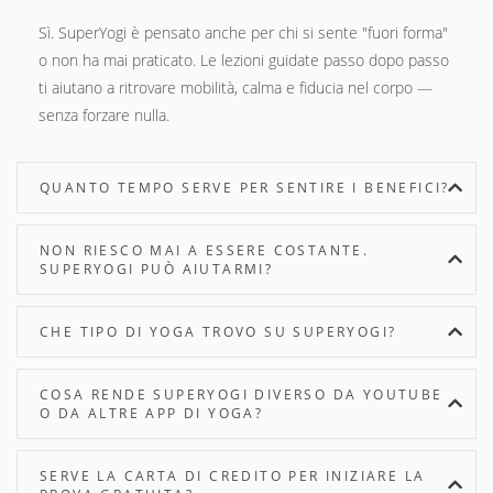
Sì. SuperYogi è pensato anche per chi si sente "fuori forma"
o non ha mai praticato. Le lezioni guidate passo dopo passo
ti aiutano a ritrovare mobilità, calma e fiducia nel corpo —
senza forzare nulla.
QUANTO TEMPO SERVE PER SENTIRE I BENEFICI?
NON RIESCO MAI A ESSERE COSTANTE.
SUPERYOGI PUÒ AIUTARMI?
CHE TIPO DI YOGA TROVO SU SUPERYOGI?
COSA RENDE SUPERYOGI DIVERSO DA YOUTUBE
O DA ALTRE APP DI YOGA?
SERVE LA CARTA DI CREDITO PER INIZIARE LA