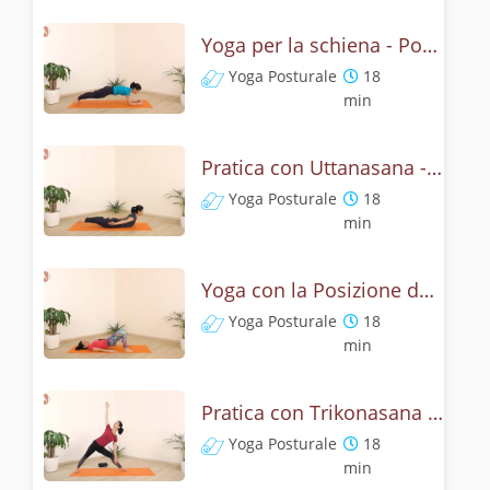
Yoga per la schiena - Posizione della Locusta, Shalabasana
Yoga Posturale
18
min
Pratica con Uttanasana - Posizione del piegamento avanti
Yoga Posturale
18
min
Yoga con la Posizione del Ponte - Sethu Bandhasana
Yoga Posturale
18
min
Pratica con Trikonasana - Posizione del Triangolo
Yoga Posturale
18
min