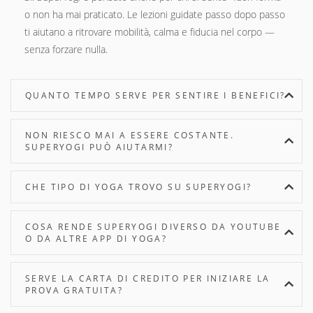
o non ha mai praticato. Le lezioni guidate passo dopo passo
ti aiutano a ritrovare mobilità, calma e fiducia nel corpo —
senza forzare nulla.
QUANTO TEMPO SERVE PER SENTIRE I BENEFICI?
NON RIESCO MAI A ESSERE COSTANTE.
SUPERYOGI PUÒ AIUTARMI?
CHE TIPO DI YOGA TROVO SU SUPERYOGI?
COSA RENDE SUPERYOGI DIVERSO DA YOUTUBE
O DA ALTRE APP DI YOGA?
SERVE LA CARTA DI CREDITO PER INIZIARE LA
PROVA GRATUITA?