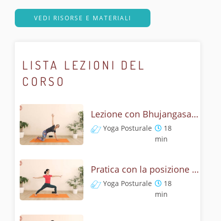
VEDI RISORSE E MATERIALI
LISTA LEZIONI DEL
CORSO
Lezione con Bhujangasana, la Posizione del Cobra
Yoga Posturale
18
min
Pratica con la posizione del guerriero - Virabhadrasana 2
Yoga Posturale
18
min