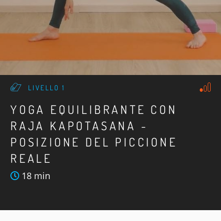
LIVELLO 1
YOGA EQUILIBRANTE CON
RAJA KAPOTASANA -
POSIZIONE DEL PICCIONE
REALE
18 min