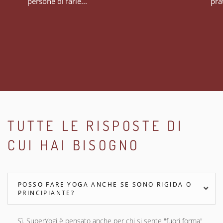
persone di farle...
prat
TUTTE LE RISPOSTE DI
CUI HAI BISOGNO
POSSO FARE YOGA ANCHE SE SONO RIGIDA O
PRINCIPIANTE?
Sì. SuperYogi è pensato anche per chi si sente "fuori forma"