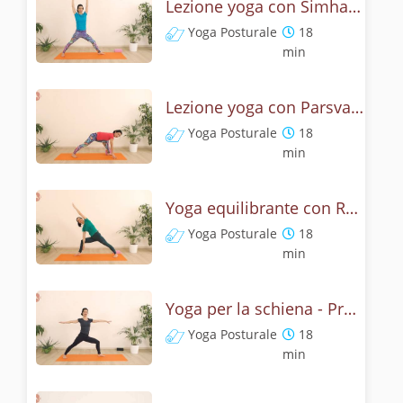
Lezione yoga con Simhasana - Posizione del Leone
Yoga Posturale
18
min
Lezione yoga con Parsvakonasana - Spazio nei fianchi
Yoga Posturale
18
min
Yoga equilibrante con Raja Kapotasana - Posizione del Piccione Reale
Yoga Posturale
18
min
Yoga per la schiena - Prasarita Padottanasana
Yoga Posturale
18
min