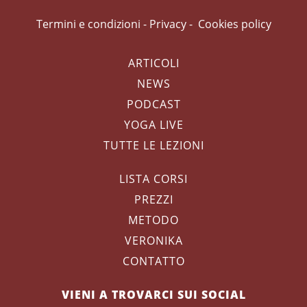
Termini e condizioni
-
Privacy
-
Cookies policy
ARTICOLI
NEWS
PODCAST
YOGA LIVE
TUTTE LE LEZIONI
LISTA CORSI
PREZZI
METODO
VERONIKA
CONTATTO
VIENI A TROVARCI SUI SOCIAL