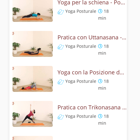
Yoga per la schiena - Posizione della Locusta, Shalabasana
Yoga Posturale
18
min
Pratica con Uttanasana - Posizione del piegamento avanti
Yoga Posturale
18
min
Yoga con la Posizione del Ponte - Sethu Bandhasana
Yoga Posturale
18
min
Pratica con Trikonasana - Posizione del Triangolo
Yoga Posturale
18
min