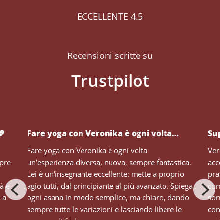
ECCELLENTE 4.5
Recensioni scritte su
💖
Fare yoga con Veronika è ogni volta…
Su
Fare yoga con Veronika è ogni volta
Ver
mpre
un'esperienza diversa, nuova, sempre fantastica.
acc
Lei è un'insegnante eccellente: mette a proprio
pra
tà e
agio tutti, dal principiante al più avanzato. Spiega
com
e a
ogni asana in modo semplice, ma chiaro, dando
sor
sempre tutte le variazioni e lasciando libere le
con