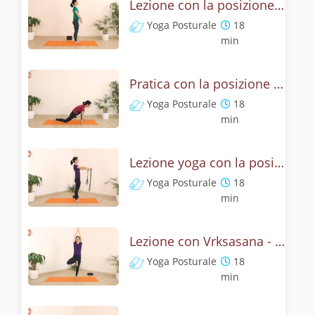
Lezione con la posizione della montagna - Tadasana
Yoga Posturale
18
min
Pratica con la posizione del signore dei pesci - Ardha Matsyendrasana
Yoga Posturale
18
min
Lezione yoga con la posizione del Cane a Testa in Giù
Yoga Posturale
18
min
Lezione con Vrksasana - Posizione dell’albero - Yoga Dinamico Posturale
Yoga Posturale
18
min