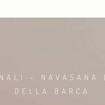
NALI - NAVASANA 
DELLA BARCA