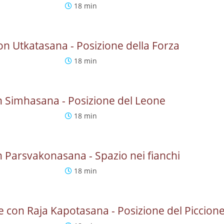
18 min
on Utkatasana - Posizione della Forza
18 min
 Simhasana - Posizione del Leone
18 min
 Parsvakonasana - Spazio nei fianchi
18 min
e con Raja Kapotasana - Posizione del Piccion