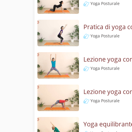
Yoga Posturale
Pratica di yoga c
Yoga Posturale
Lezione yoga con
Yoga Posturale
Lezione yoga con
Yoga Posturale
Yoga equilibrant