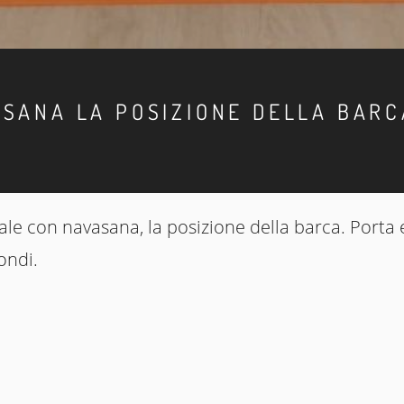
ASANA LA POSIZIONE DELLA BARC
le con navasana, la posizione della barca. Porta e
ondi.