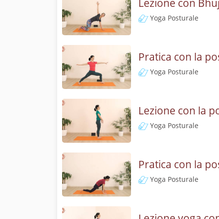
Lezione con Bhuj
Yoga Posturale
Pratica con la p
Yoga Posturale
Lezione con la p
Yoga Posturale
Pratica con la p
Yoga Posturale
Lezione yoga con