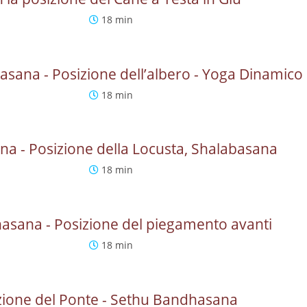
18 min
asana - Posizione dell’albero - Yoga Dinamico
18 min
ena - Posizione della Locusta, Shalabasana
18 min
nasana - Posizione del piegamento avanti
18 min
zione del Ponte - Sethu Bandhasana