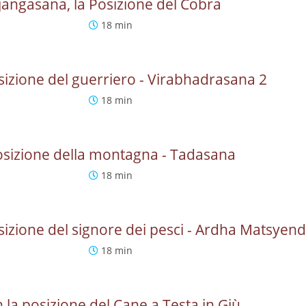
angasana, la Posizione del Cobra
18 min
osizione del guerriero - Virabhadrasana 2
18 min
osizione della montagna - Tadasana
18 min
osizione del signore dei pesci - Ardha Matsyen
18 min
 la posizione del Cane a Testa in Giù