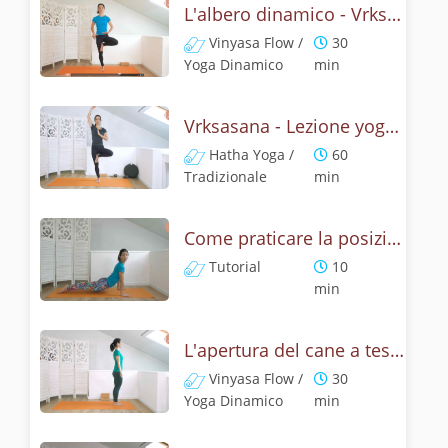
L'albero dinamico - Vrksasana vinyasa flow
Vinyasa Flow /
30
Yoga Dinamico
min
Vrksasana - Lezione yoga con la storia dell'albero
Hatha Yoga /
60
Tradizionale
min
Come praticare la posizione del cane a testa su, Urdhva Mukha Svanasana? Tutorial
Tutorial
10
min
L'apertura del cane a testa in su - Yoga dinamico
Vinyasa Flow /
30
Yoga Dinamico
min