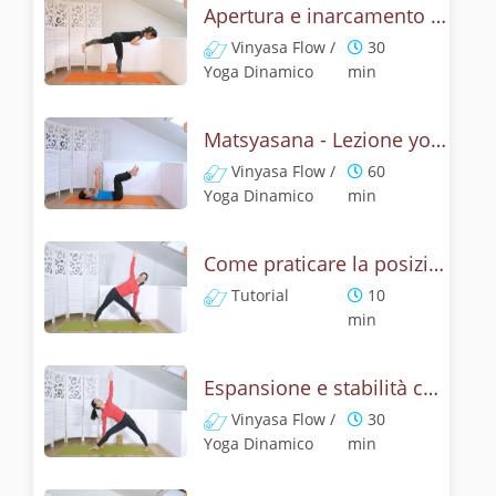
Apertura e inarcamento con la posizione del pesce
Vinyasa Flow /
30
Yoga Dinamico
min
Matsyasana - Lezione yoga con la mitologia della posizione del pescie
Vinyasa Flow /
60
Yoga Dinamico
min
Come praticare la posizione del triangolo? Tutorial di Utthita e Privritta Trikonasana
Tutorial
10
min
Espansione e stabilità con la posizione del triangolo, Utthita Trikonasana
Vinyasa Flow /
30
Yoga Dinamico
min