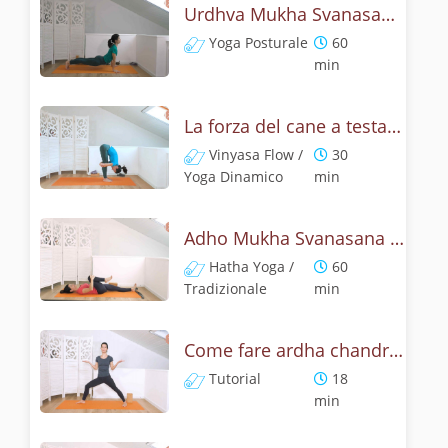
Urdhva Mukha Svanasana - Pratica yoga con l'anatomia del cane a testa on su
Yoga Posturale
60
min
La forza del cane a testa in su - Yoga Dinamico
Vinyasa Flow /
30
Yoga Dinamico
min
Adho Mukha Svanasana - Lezione yoga con la storia del cane
Hatha Yoga /
60
Tradizionale
min
Come fare ardha chandrasana, la posizione della mezza luna? Tutorial
Tutorial
18
min