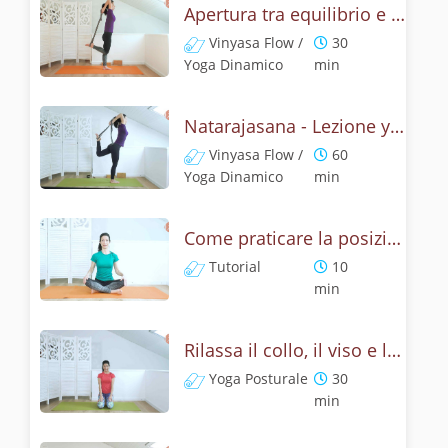
Apertura tra equilibrio e cuore - Natrajasana
Vinyasa Flow /
30
Yoga Dinamico
min
Natarajasana - Lezione yoga con la mitologia della posizione di Shiva danzante
Vinyasa Flow /
60
Yoga Dinamico
min
Come praticare la posizione del leone? Tutorial Simhasana
Tutorial
10
min
Rilassa il collo, il viso e le spalle - Yoga con la posizione del leone
Yoga Posturale
30
min