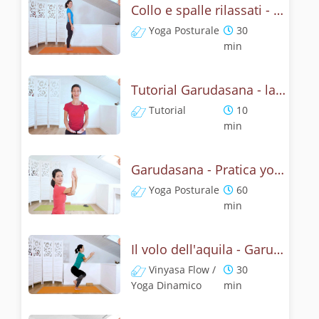
Collo e spalle rilassati - Garudasana Yoga Posturale
Yoga Posturale
30
min
Tutorial Garudasana - la posizone dell'aquila
Tutorial
10
min
Garudasana - Pratica yoga con l'anatomia dell'aquila
Yoga Posturale
60
min
Il volo dell'aquila - Garudasana yoga flow
Vinyasa Flow /
30
Yoga Dinamico
min