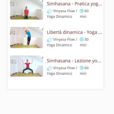
Simhasana - Pratica yoga con la tecnica della posizione del ruggito del leone
Vinyasa Flow /
60
Yoga Dinamico
min
Libertà dinamica - Yoga con il ruggito del leone
Vinyasa Flow /
30
Yoga Dinamico
min
Simhasana - Lezione yoga con la mitologia della posizione del ruggito del leone
Vinyasa Flow /
60
Yoga Dinamico
min