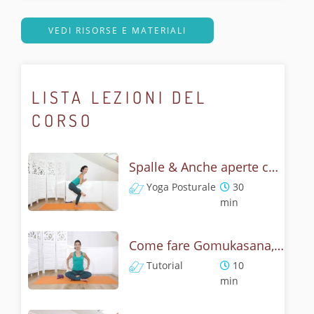
VEDI RISORSE E MATERIALI
LISTA LEZIONI DEL
CORSO
Spalle & Anche aperte con Gomukasana - Flow lento e posturale
Yoga Posturale
30
min
Come fare Gomukasana, la posizione del muso della vacca? Tutorial
Tutorial
10
min