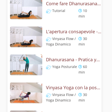
Come fare Dhanurasana, la posizione dell' arco? Tutorial
Tutorial
10
min
L'apertura consapevole - Pratica con dhanurasana
Vinyasa Flow /
30
Yoga Dinamico
min
Dhanurasana - Pratica yoga con la tecnica dell'arco
Yoga Posturale
60
min
Vinyasa Yoga con la posizione dell' arco - Dhanurasana Flow
Vinyasa Flow /
30
Yoga Dinamico
min