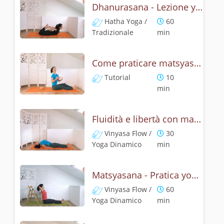
Dhanurasana - Lezione yoga con la storia dell'arco
Hatha Yoga /
60
Tradizionale
min
Come praticare matsyasana, la posizione del pesce? Tutorial
Tutorial
10
min
Fluidità e libertà con matsyasana, la posizione del pesce
Vinyasa Flow /
30
Yoga Dinamico
min
Matsyasana - Pratica yoga con la tecnica della posizione del pesce
Vinyasa Flow /
60
Yoga Dinamico
min