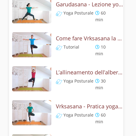
Garudasana - Lezione yoga con la storia dell'aquila
Yoga Posturale
60
min
Come fare Vrksasana la posizione dell’albero? Tutorial
Tutorial
10
min
L’allineamento dell’albero - Yoga con Vrksasana
Yoga Posturale
30
min
Vrksasana - Pratica yoga con l'anatomia dell'albero
Yoga Posturale
60
min