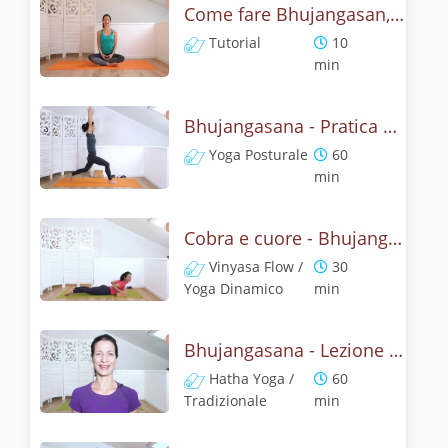
Come fare Bhujangasan, la posizione del cobra? Tutorial
Tutorial
10
min
Bhujangasana - Pratica yoga con l'anatomia del cobra
Yoga Posturale
60
min
Cobra e cuore - Bhujangasana flow
Vinyasa Flow /
30
Yoga Dinamico
min
Bhujangasana - Lezione yoga con la storia del cobra
Hatha Yoga /
60
Tradizionale
min