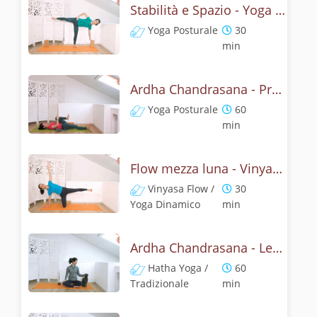
Stabilità e Spazio - Yoga con la mezza luna
Yoga Posturale
30
min
Ardha Chandrasana - Pratica yoga con l'anatomia della mezza luna
Yoga Posturale
60
min
Flow mezza luna - Vinyasa yoga con ardha chandrasana
Vinyasa Flow /
30
Yoga Dinamico
min
Ardha Chandrasana - Lezione yoga con la storia della mezza luna
Hatha Yoga /
60
Tradizionale
min