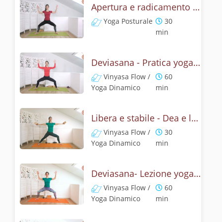
Apertura e radicamento con la posizione della Dea
Yoga Posturale
30
min
Deviasana - Pratica yoga con la tecnica della posizione della Dea
Vinyasa Flow /
60
Yoga Dinamico
min
Libera e stabile - Dea e leone
Vinyasa Flow /
30
Yoga Dinamico
min
Deviasana- Lezione yoga con la mitologia della posizione della Dea
Vinyasa Flow /
60
Yoga Dinamico
min