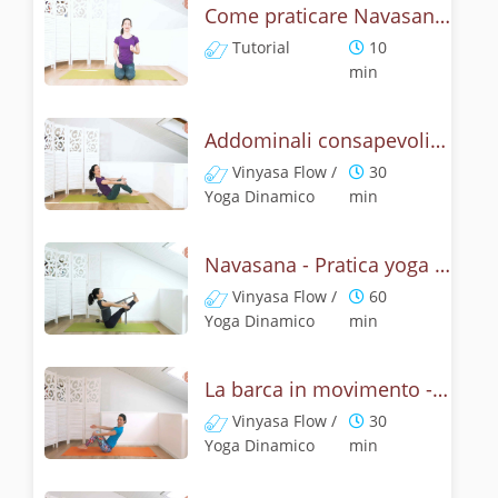
Come praticare Navasana, la posizione della barca? Tutorial
Tutorial
10
min
Addominali consapevoli con la posizione della barca
Vinyasa Flow /
30
Yoga Dinamico
min
Navasana - Pratica yoga con la tecnica della posizione della barca
Vinyasa Flow /
60
Yoga Dinamico
min
La barca in movimento - Addominali con Navasana
Vinyasa Flow /
30
Yoga Dinamico
min