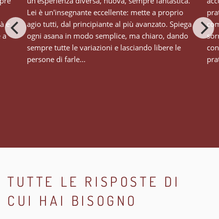
mpre
un'esperienza diversa, nuova, sempre fantastica.
acc
Lei è un'insegnante eccellente: mette a proprio
pra
tà e
agio tutti, dal principiante al più avanzato. Spiega
com
e a
ogni asana in modo semplice, ma chiaro, dando
sor
sempre tutte le variazioni e lasciando libere le
con
persone di farle...
prat
TUTTE LE RISPOSTE DI
CUI HAI BISOGNO