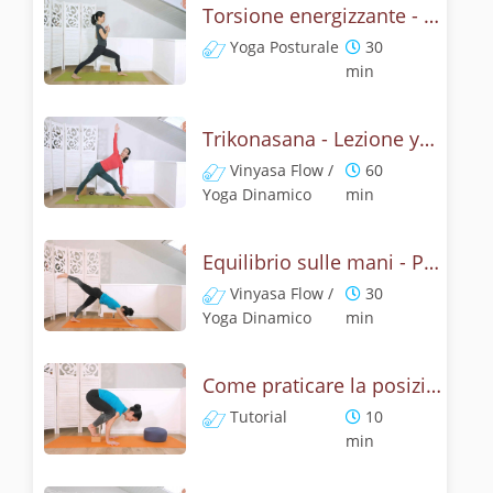
Torsione energizzante - Lezione con la posizione del triangolo
Yoga Posturale
30
min
Trikonasana - Lezione yoga con la mitologia della posizione del triangolo
Vinyasa Flow /
60
Yoga Dinamico
min
Equilibrio sulle mani - Pratica con la posizione del corvo
Vinyasa Flow /
30
Yoga Dinamico
min
Come praticare la posizione del corvo? Tutorial Bakasana
Tutorial
10
min