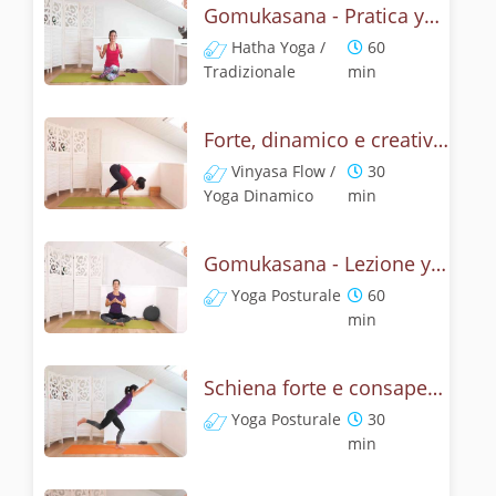
Gomukasana - Pratica yoga con l'anatomia del muso della vacca
Hatha Yoga /
60
Tradizionale
min
Forte, dinamico e creativo - Gomukasana vinyasa yoga
Vinyasa Flow /
30
Yoga Dinamico
min
Gomukasana - Lezione yoga con la storia del muso della vacca
Yoga Posturale
60
min
Schiena forte e consapevole con Bhujangasana, la posizione del cobra
Yoga Posturale
30
min