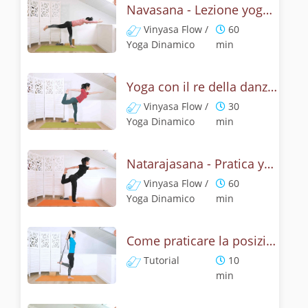
Navasana - Lezione yoga con la mitologia della posizione della barca
Vinyasa Flow /
60
Yoga Dinamico
min
Yoga con il re della danza - Natarajasana con un braccio
Vinyasa Flow /
30
Yoga Dinamico
min
Natarajasana - Pratica yoga con la tecnica della posizione di Shiva danzante
Vinyasa Flow /
60
Yoga Dinamico
min
Come praticare la posizione Signore della danza? Tutorial di Natarajasana
Tutorial
10
min