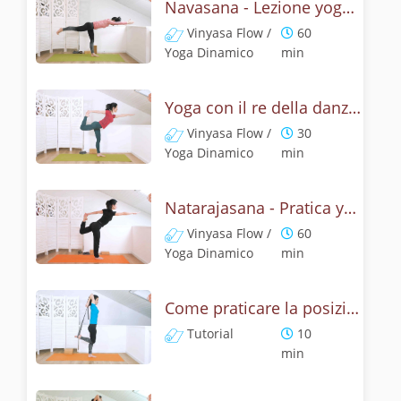
Navasana - Lezione yoga con la mitologia della posizione della barca
Vinyasa Flow /
60
Yoga Dinamico
min
Yoga con il re della danza - Natarajasana con un braccio
Vinyasa Flow /
30
Yoga Dinamico
min
Natarajasana - Pratica yoga con la tecnica della posizione di Shiva danzante
Vinyasa Flow /
60
Yoga Dinamico
min
Come praticare la posizione Signore della danza? Tutorial di Natarajasana
Tutorial
10
min