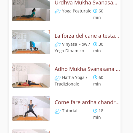
Urdhva Mukha Svanasana - Pratica yoga con l'anatomia del cane a testa on su
Yoga Posturale
60
min
La forza del cane a testa in su - Yoga Dinamico
Vinyasa Flow /
30
Yoga Dinamico
min
Adho Mukha Svanasana - Lezione yoga con la storia del cane
Hatha Yoga /
60
Tradizionale
min
Come fare ardha chandrasana, la posizione della mezza luna? Tutorial
Tutorial
18
min