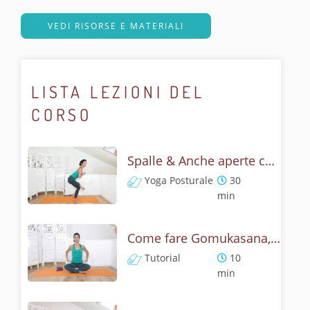
VEDI RISORSE E MATERIALI
LISTA LEZIONI DEL
CORSO
Spalle & Anche aperte con Gomukasana - Flow lento e posturale
Yoga Posturale
30
min
Come fare Gomukasana, la posizione del muso della vacca? Tutorial
Tutorial
10
min