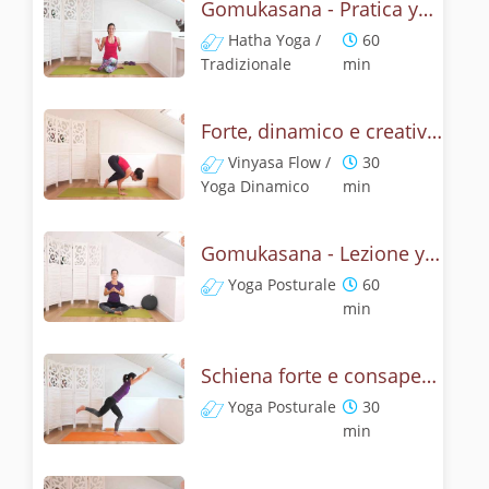
Gomukasana - Pratica yoga con l'anatomia del muso della vacca
Hatha Yoga /
60
Tradizionale
min
Forte, dinamico e creativo - Gomukasana vinyasa yoga
Vinyasa Flow /
30
Yoga Dinamico
min
Gomukasana - Lezione yoga con la storia del muso della vacca
Yoga Posturale
60
min
Schiena forte e consapevole con Bhujangasana, la posizione del cobra
Yoga Posturale
30
min