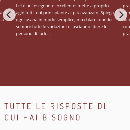
Lei è un'insegnante eccellente: mette a proprio
pra
tà e
agio tutti, dal principiante al più avanzato. Spiega
com
e a
ogni asana in modo semplice, ma chiaro, dando
sor
sempre tutte le variazioni e lasciando libere le
con
persone di farle...
prat
TUTTE LE RISPOSTE DI
CUI HAI BISOGNO