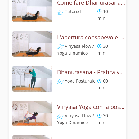
Come fare Dhanurasana, la posizione dell' arco? Tutorial
Tutorial
10
min
L'apertura consapevole - Pratica con dhanurasana
Vinyasa Flow /
30
Yoga Dinamico
min
Dhanurasana - Pratica yoga con la tecnica dell'arco
Yoga Posturale
60
min
Vinyasa Yoga con la posizione dell' arco - Dhanurasana Flow
Vinyasa Flow /
30
Yoga Dinamico
min