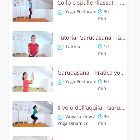
Collo e spalle rilassati - Garudasana Yoga Posturale
Yoga Posturale
30
min
Tutorial Garudasana - la posizone dell'aquila
Tutorial
10
min
Garudasana - Pratica yoga con l'anatomia dell'aquila
Yoga Posturale
60
min
Il volo dell'aquila - Garudasana yoga flow
Vinyasa Flow /
30
Yoga Dinamico
min