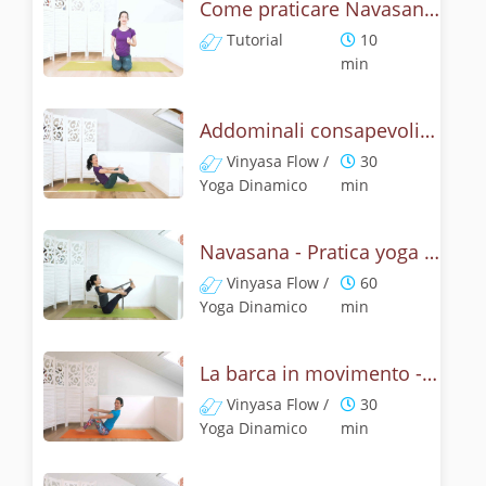
Come praticare Navasana, la posizione della barca? Tutorial
Tutorial
10
min
Addominali consapevoli con la posizione della barca
Vinyasa Flow /
30
Yoga Dinamico
min
Navasana - Pratica yoga con la tecnica della posizione della barca
Vinyasa Flow /
60
Yoga Dinamico
min
La barca in movimento - Addominali con Navasana
Vinyasa Flow /
30
Yoga Dinamico
min