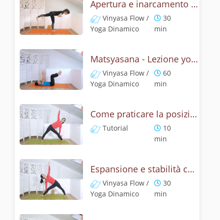
Apertura e inarcamento con la posizione del pesce
Vinyasa Flow /
30
Yoga Dinamico
min
Matsyasana - Lezione yoga con la mitologia della posizione del pescie
Vinyasa Flow /
60
Yoga Dinamico
min
Come praticare la posizione del triangolo? Tutorial di Utthita e Privritta Trikonasana
Tutorial
10
min
Espansione e stabilità con la posizione del triangolo, Utthita Trikonasana
Vinyasa Flow /
30
Yoga Dinamico
min