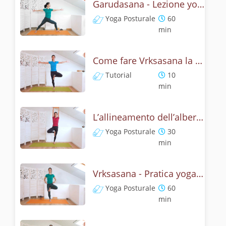
Garudasana - Lezione yoga con la storia dell'aquila
Yoga Posturale
60
min
Come fare Vrksasana la posizione dell’albero? Tutorial
Tutorial
10
min
L’allineamento dell’albero - Yoga con Vrksasana
Yoga Posturale
30
min
Vrksasana - Pratica yoga con l'anatomia dell'albero
Yoga Posturale
60
min