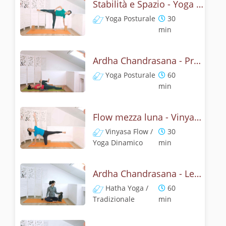
Stabilità e Spazio - Yoga con la mezza luna
Yoga Posturale
30
min
Ardha Chandrasana - Pratica yoga con l'anatomia della mezza luna
Yoga Posturale
60
min
Flow mezza luna - Vinyasa yoga con ardha chandrasana
Vinyasa Flow /
30
Yoga Dinamico
min
Ardha Chandrasana - Lezione yoga con la storia della mezza luna
Hatha Yoga /
60
Tradizionale
min