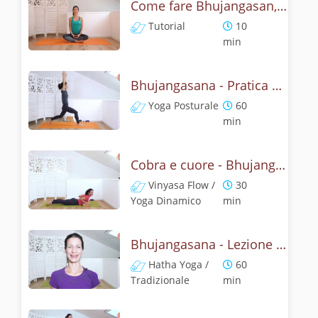
Come fare Bhujangasan, la posizione del cobra? Tutorial
Tutorial
10
min
Bhujangasana - Pratica yoga con l'anatomia del cobra
Yoga Posturale
60
min
Cobra e cuore - Bhujangasana flow
Vinyasa Flow /
30
Yoga Dinamico
min
Bhujangasana - Lezione yoga con la storia del cobra
Hatha Yoga /
60
Tradizionale
min