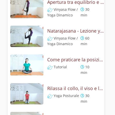
Apertura tra equilibrio e cuore - Natrajasana
Vinyasa Flow /
30
Yoga Dinamico
min
Natarajasana - Lezione yoga con la mitologia della posizione di Shiva danzante
Vinyasa Flow /
60
Yoga Dinamico
min
Come praticare la posizione del leone? Tutorial Simhasana
Tutorial
10
min
Rilassa il collo, il viso e le spalle - Yoga con la posizione del leone
Yoga Posturale
30
min