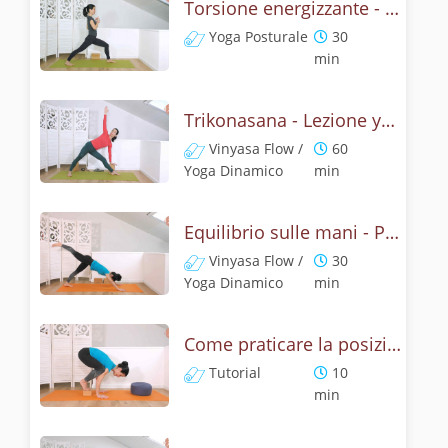
Torsione energizzante - Lezione con la posizione del triangolo
Yoga Posturale
30
min
Trikonasana - Lezione yoga con la mitologia della posizione del triangolo
Vinyasa Flow /
60
Yoga Dinamico
min
Equilibrio sulle mani - Pratica con la posizione del corvo
Vinyasa Flow /
30
Yoga Dinamico
min
Come praticare la posizione del corvo? Tutorial Bakasana
Tutorial
10
min