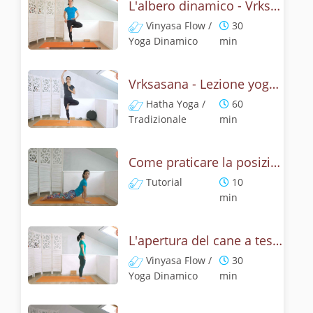
L'albero dinamico - Vrksasana vinyasa flow
Vinyasa Flow /
30
Yoga Dinamico
min
Vrksasana - Lezione yoga con la storia dell'albero
Hatha Yoga /
60
Tradizionale
min
Come praticare la posizione del cane a testa su, Urdhva Mukha Svanasana? Tutorial
Tutorial
10
min
L'apertura del cane a testa in su - Yoga dinamico
Vinyasa Flow /
30
Yoga Dinamico
min