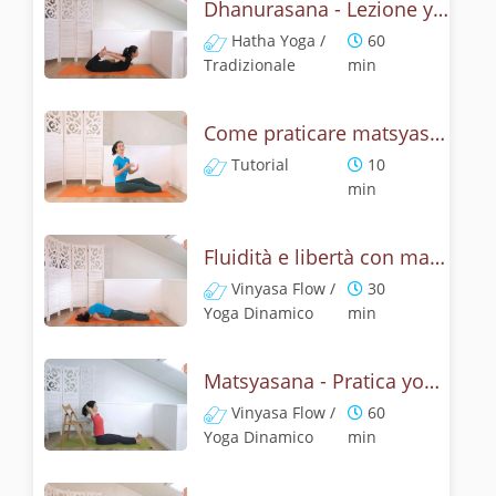
Dhanurasana - Lezione yoga con la storia dell'arco
Hatha Yoga /
60
Tradizionale
min
Come praticare matsyasana, la posizione del pesce? Tutorial
Tutorial
10
min
Fluidità e libertà con matsyasana, la posizione del pesce
Vinyasa Flow /
30
Yoga Dinamico
min
Matsyasana - Pratica yoga con la tecnica della posizione del pesce
Vinyasa Flow /
60
Yoga Dinamico
min