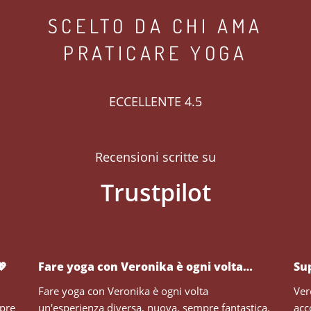
SCELTO DA CHI AMA
PRATICARE YOGA
ECCELLENTE 4.5
Recensioni scritte su
💖
Fare yoga con Veronika è ogni volta…
Su
Fare yoga con Veronika è ogni volta
Ver
mpre
un'esperienza diversa, nuova, sempre fantastica.
acc