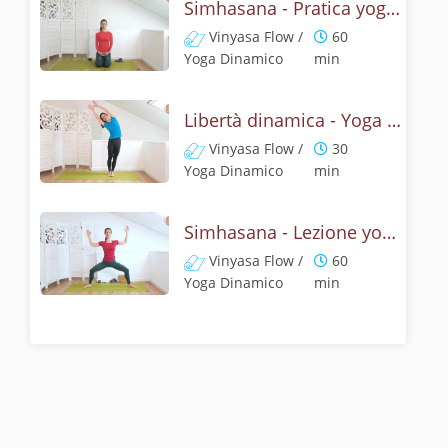
Simhasana - Pratica yoga con la tecnica della posizione del ruggito del leone
Vinyasa Flow /
60
Yoga Dinamico
min
Libertà dinamica - Yoga con il ruggito del leone
Vinyasa Flow /
30
Yoga Dinamico
min
Simhasana - Lezione yoga con la mitologia della posizione del ruggito del leone
Vinyasa Flow /
60
Yoga Dinamico
min