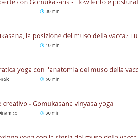
perte con Gomukasana - Flow lento e postura
30 min
sana, la posizione del muso della vacca? Tut
10 min
tica yoga con l'anatomia del muso della vac
onale
60 min
e creativo - Gomukasana vinyasa yoga
Dinamico
30 min
ione yoga con la storia del muso della vacca