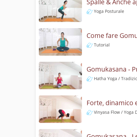
Spalle & Anche a
Yoga Posturale
Come fare Gomuka
Tutorial
Gomukasana - Pra
Hatha Yoga / Tradizi
Forte, dinamico 
Vinyasa Flow / Yoga 
Gomukasana - Lez