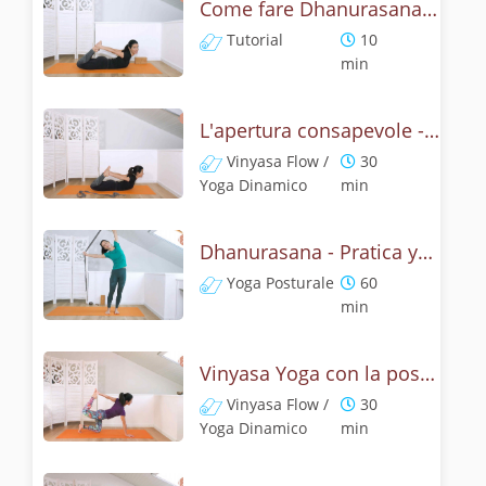
Come fare Dhanurasana, la posizione dell' arco? Tutorial
Tutorial
10
min
L'apertura consapevole - Pratica con dhanurasana
Vinyasa Flow /
30
Yoga Dinamico
min
Dhanurasana - Pratica yoga con la tecnica dell'arco
Yoga Posturale
60
min
Vinyasa Yoga con la posizione dell' arco - Dhanurasana Flow
Vinyasa Flow /
30
Yoga Dinamico
min