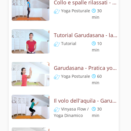
Collo e spalle rilassati - Garudasana Yoga Posturale
Yoga Posturale
30
min
Tutorial Garudasana - la posizone dell'aquila
Tutorial
10
min
Garudasana - Pratica yoga con l'anatomia dell'aquila
Yoga Posturale
60
min
Il volo dell'aquila - Garudasana yoga flow
Vinyasa Flow /
30
Yoga Dinamico
min