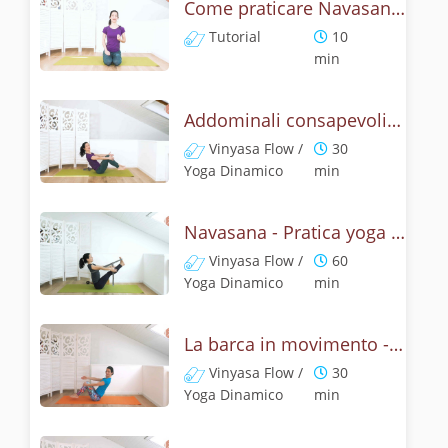
Come praticare Navasana, la posizione della barca? Tutorial
Tutorial
10
min
Addominali consapevoli con la posizione della barca
Vinyasa Flow /
30
Yoga Dinamico
min
Navasana - Pratica yoga con la tecnica della posizione della barca
Vinyasa Flow /
60
Yoga Dinamico
min
La barca in movimento - Addominali con Navasana
Vinyasa Flow /
30
Yoga Dinamico
min