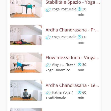
Stabilità e Spazio - Yoga con la mezza luna
Yoga Posturale
30
min
Ardha Chandrasana - Pratica yoga con l'anatomia della mezza luna
Yoga Posturale
60
min
Flow mezza luna - Vinyasa yoga con ardha chandrasana
Vinyasa Flow /
30
Yoga Dinamico
min
Ardha Chandrasana - Lezione yoga con la storia della mezza luna
Hatha Yoga /
60
Tradizionale
min