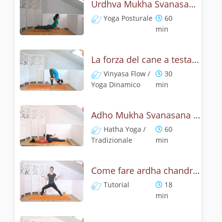
Urdhva Mukha Svanasana - Pratica yoga con l'anatomia del cane a testa on su
Yoga Posturale
60
min
La forza del cane a testa in su - Yoga Dinamico
Vinyasa Flow /
30
Yoga Dinamico
min
Adho Mukha Svanasana - Lezione yoga con la storia del cane
Hatha Yoga /
60
Tradizionale
min
Come fare ardha chandrasana, la posizione della mezza luna? Tutorial
Tutorial
18
min