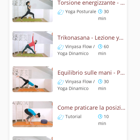
Torsione energizzante - Lezione con la posizione del triangolo
Yoga Posturale
30
min
Trikonasana - Lezione yoga con la mitologia della posizione del triangolo
Vinyasa Flow /
60
Yoga Dinamico
min
Equilibrio sulle mani - Pratica con la posizione del corvo
Vinyasa Flow /
30
Yoga Dinamico
min
Come praticare la posizione del corvo? Tutorial Bakasana
Tutorial
10
min