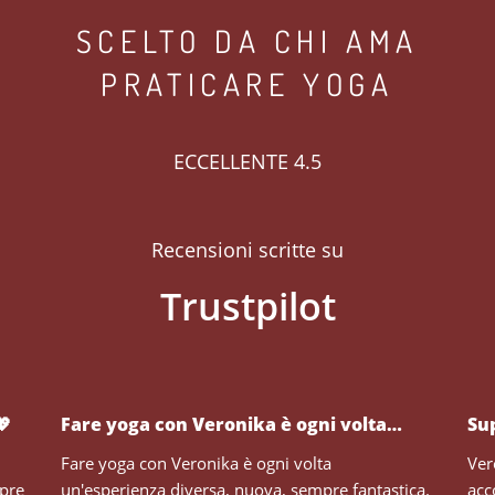
SCELTO DA CHI AMA
PRATICARE YOGA
ECCELLENTE 4.5
Recensioni scritte su
💖
Fare yoga con Veronika è ogni volta…
Su
Fare yoga con Veronika è ogni volta
Ver
mpre
un'esperienza diversa, nuova, sempre fantastica.
acc