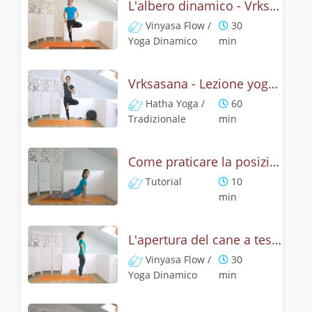
L'albero dinamico - Vrksasana vinyasa flow
Vinyasa Flow /
30
Yoga Dinamico
min
Vrksasana - Lezione yoga con la storia dell'albero
Hatha Yoga /
60
Tradizionale
min
Come praticare la posizione del cane a testa su, Urdhva Mukha Svanasana? Tutorial
Tutorial
10
min
L'apertura del cane a testa in su - Yoga dinamico
Vinyasa Flow /
30
Yoga Dinamico
min