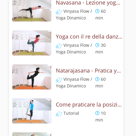
Navasana - Lezione yoga con la mitologia della posizione della barca
Vinyasa Flow /
60
Yoga Dinamico
min
Yoga con il re della danza - Natarajasana con un braccio
Vinyasa Flow /
30
Yoga Dinamico
min
Natarajasana - Pratica yoga con la tecnica della posizione di Shiva danzante
Vinyasa Flow /
60
Yoga Dinamico
min
Come praticare la posizione Signore della danza? Tutorial di Natarajasana
Tutorial
10
min