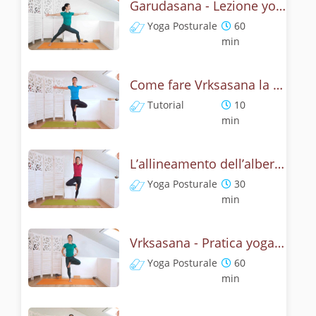
Garudasana - Lezione yoga con la storia dell'aquila
Yoga Posturale
60
min
Come fare Vrksasana la posizione dell’albero? Tutorial
Tutorial
10
min
L’allineamento dell’albero - Yoga con Vrksasana
Yoga Posturale
30
min
Vrksasana - Pratica yoga con l'anatomia dell'albero
Yoga Posturale
60
min