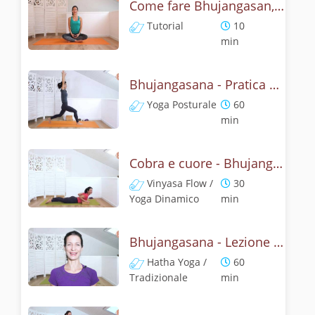
Come fare Bhujangasan, la posizione del cobra? Tutorial
Tutorial
10
min
Bhujangasana - Pratica yoga con l'anatomia del cobra
Yoga Posturale
60
min
Cobra e cuore - Bhujangasana flow
Vinyasa Flow /
30
Yoga Dinamico
min
Bhujangasana - Lezione yoga con la storia del cobra
Hatha Yoga /
60
Tradizionale
min