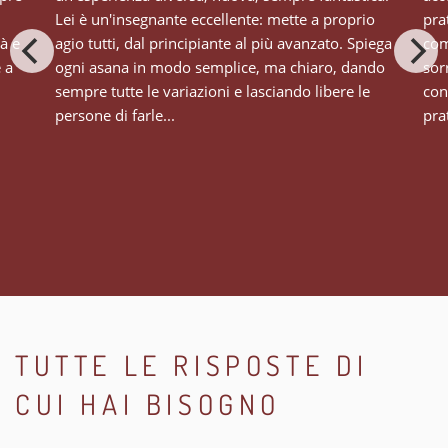
Lei è un'insegnante eccellente: mette a proprio
pra
tà e
agio tutti, dal principiante al più avanzato. Spiega
com
e a
ogni asana in modo semplice, ma chiaro, dando
sor
sempre tutte le variazioni e lasciando libere le
con
persone di farle...
prat
TUTTE LE RISPOSTE DI
CUI HAI BISOGNO