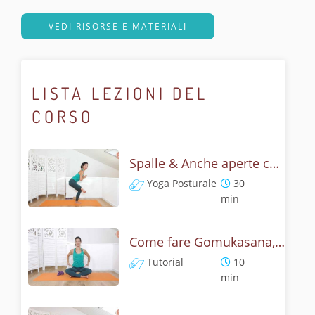
VEDI RISORSE E MATERIALI
LISTA LEZIONI DEL
CORSO
Spalle & Anche aperte con Gomukasana - Flow lento e posturale
Yoga Posturale
30
min
Come fare Gomukasana, la posizione del muso della vacca? Tutorial
Tutorial
10
min