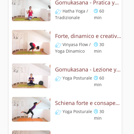
Gomukasana - Pratica yoga con l'anatomia del muso della vacca
Hatha Yoga /
60
Tradizionale
min
Forte, dinamico e creativo - Gomukasana vinyasa yoga
Vinyasa Flow /
30
Yoga Dinamico
min
Gomukasana - Lezione yoga con la storia del muso della vacca
Yoga Posturale
60
min
Schiena forte e consapevole con Bhujangasana, la posizione del cobra
Yoga Posturale
30
min