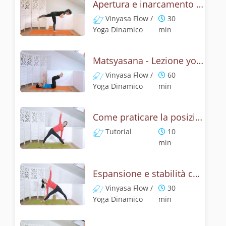
Apertura e inarcamento con la posizione del pesce
Vinyasa Flow /
30
Yoga Dinamico
min
Matsyasana - Lezione yoga con la mitologia della posizione del pescie
Vinyasa Flow /
60
Yoga Dinamico
min
Come praticare la posizione del triangolo? Tutorial di Utthita e Privritta Trikonasana
Tutorial
10
min
Espansione e stabilità con la posizione del triangolo, Utthita Trikonasana
Vinyasa Flow /
30
Yoga Dinamico
min