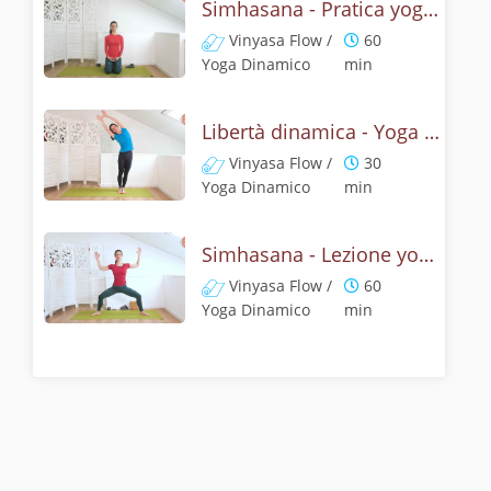
Simhasana - Pratica yoga con la tecnica della posizione del ruggito del leone
Vinyasa Flow /
60
Yoga Dinamico
min
Libertà dinamica - Yoga con il ruggito del leone
Vinyasa Flow /
30
Yoga Dinamico
min
Simhasana - Lezione yoga con la mitologia della posizione del ruggito del leone
Vinyasa Flow /
60
Yoga Dinamico
min