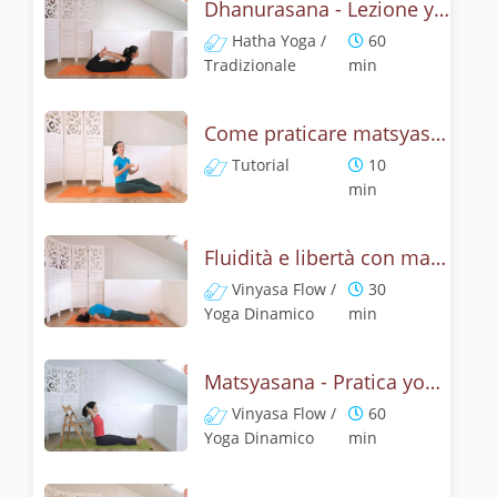
Dhanurasana - Lezione yoga con la storia dell'arco
Hatha Yoga /
60
Tradizionale
min
Come praticare matsyasana, la posizione del pesce? Tutorial
Tutorial
10
min
Fluidità e libertà con matsyasana, la posizione del pesce
Vinyasa Flow /
30
Yoga Dinamico
min
Matsyasana - Pratica yoga con la tecnica della posizione del pesce
Vinyasa Flow /
60
Yoga Dinamico
min