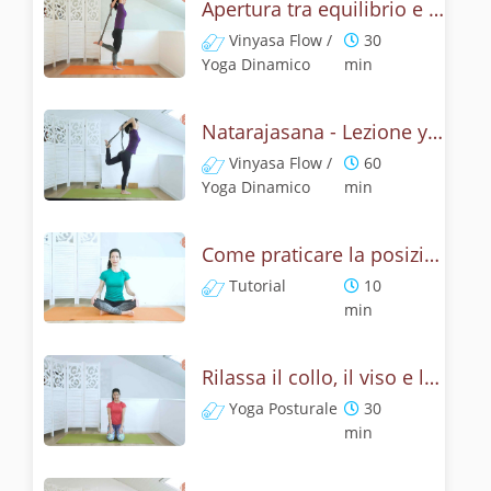
Apertura tra equilibrio e cuore - Natrajasana
Vinyasa Flow /
30
Yoga Dinamico
min
Natarajasana - Lezione yoga con la mitologia della posizione di Shiva danzante
Vinyasa Flow /
60
Yoga Dinamico
min
Come praticare la posizione del leone? Tutorial Simhasana
Tutorial
10
min
Rilassa il collo, il viso e le spalle - Yoga con la posizione del leone
Yoga Posturale
30
min