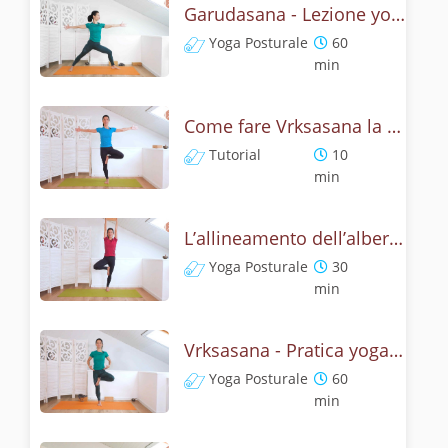
Garudasana - Lezione yoga con la storia dell'aquila
Yoga Posturale
60
min
Come fare Vrksasana la posizione dell’albero? Tutorial
Tutorial
10
min
L’allineamento dell’albero - Yoga con Vrksasana
Yoga Posturale
30
min
Vrksasana - Pratica yoga con l'anatomia dell'albero
Yoga Posturale
60
min