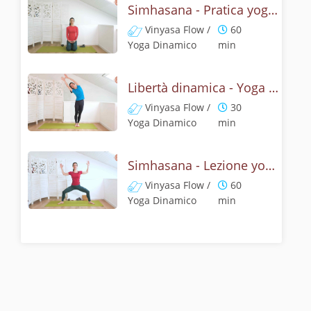
Simhasana - Pratica yoga con la tecnica della posizione del ruggito del leone
Vinyasa Flow /
60
Yoga Dinamico
min
Libertà dinamica - Yoga con il ruggito del leone
Vinyasa Flow /
30
Yoga Dinamico
min
Simhasana - Lezione yoga con la mitologia della posizione del ruggito del leone
Vinyasa Flow /
60
Yoga Dinamico
min