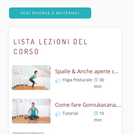
VEDI RISORSE E MATERIALI
LISTA LEZIONI DEL
CORSO
Spalle & Anche aperte con Gomukasana - Flow lento e posturale
Yoga Posturale
30
min
Come fare Gomukasana, la posizione del muso della vacca? Tutorial
Tutorial
10
min