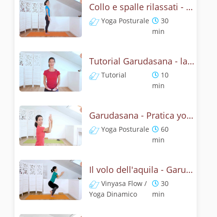
Collo e spalle rilassati - Garudasana Yoga Posturale
Yoga Posturale
30
min
Tutorial Garudasana - la posizone dell'aquila
Tutorial
10
min
Garudasana - Pratica yoga con l'anatomia dell'aquila
Yoga Posturale
60
min
Il volo dell'aquila - Garudasana yoga flow
Vinyasa Flow /
30
Yoga Dinamico
min