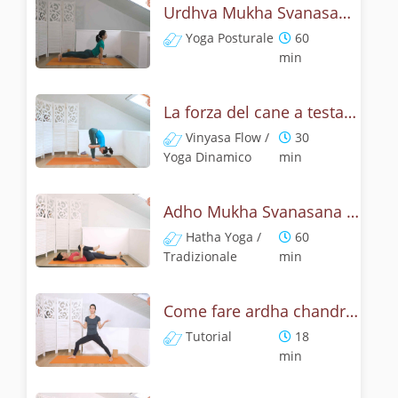
Urdhva Mukha Svanasana - Pratica yoga con l'anatomia del cane a testa on su
Yoga Posturale
60
min
La forza del cane a testa in su - Yoga Dinamico
Vinyasa Flow /
30
Yoga Dinamico
min
Adho Mukha Svanasana - Lezione yoga con la storia del cane
Hatha Yoga /
60
Tradizionale
min
Come fare ardha chandrasana, la posizione della mezza luna? Tutorial
Tutorial
18
min