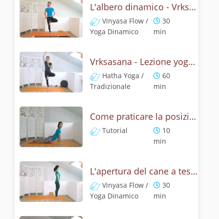
L'albero dinamico - Vrksasana vinyasa flow
Vinyasa Flow /
30
Yoga Dinamico
min
Vrksasana - Lezione yoga con la storia dell'albero
Hatha Yoga /
60
Tradizionale
min
Come praticare la posizione del cane a testa su, Urdhva Mukha Svanasana? Tutorial
Tutorial
10
min
L'apertura del cane a testa in su - Yoga dinamico
Vinyasa Flow /
30
Yoga Dinamico
min