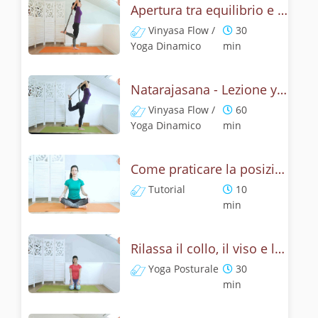
Apertura tra equilibrio e cuore - Natrajasana
Vinyasa Flow /
30
Yoga Dinamico
min
Natarajasana - Lezione yoga con la mitologia della posizione di Shiva danzante
Vinyasa Flow /
60
Yoga Dinamico
min
Come praticare la posizione del leone? Tutorial Simhasana
Tutorial
10
min
Rilassa il collo, il viso e le spalle - Yoga con la posizione del leone
Yoga Posturale
30
min