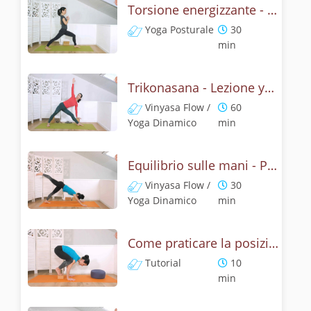
Torsione energizzante - Lezione con la posizione del triangolo
Yoga Posturale
30
min
Trikonasana - Lezione yoga con la mitologia della posizione del triangolo
Vinyasa Flow /
60
Yoga Dinamico
min
Equilibrio sulle mani - Pratica con la posizione del corvo
Vinyasa Flow /
30
Yoga Dinamico
min
Come praticare la posizione del corvo? Tutorial Bakasana
Tutorial
10
min