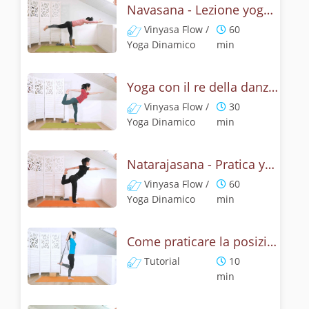
Navasana - Lezione yoga con la mitologia della posizione della barca
Vinyasa Flow /
60
Yoga Dinamico
min
Yoga con il re della danza - Natarajasana con un braccio
Vinyasa Flow /
30
Yoga Dinamico
min
Natarajasana - Pratica yoga con la tecnica della posizione di Shiva danzante
Vinyasa Flow /
60
Yoga Dinamico
min
Come praticare la posizione Signore della danza? Tutorial di Natarajasana
Tutorial
10
min