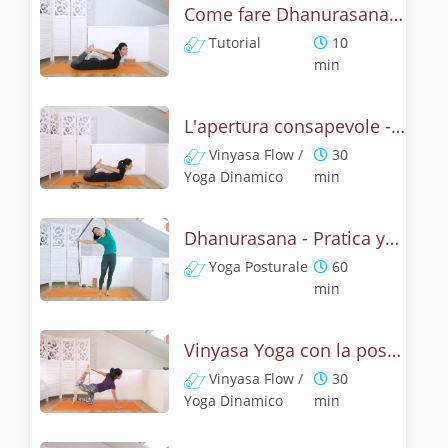
Come fare Dhanurasana, la posizione dell' arco? Tutorial
Tutorial
10
min
L'apertura consapevole - Pratica con dhanurasana
Vinyasa Flow /
30
Yoga Dinamico
min
Dhanurasana - Pratica yoga con la tecnica dell'arco
Yoga Posturale
60
min
Vinyasa Yoga con la posizione dell' arco - Dhanurasana Flow
Vinyasa Flow /
30
Yoga Dinamico
min