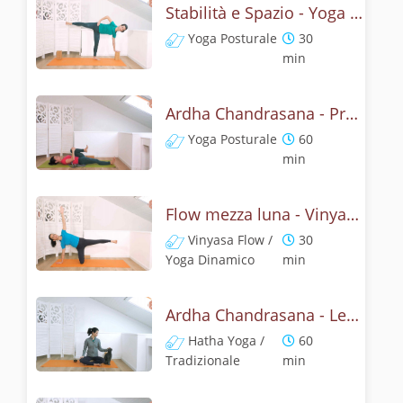
Stabilità e Spazio - Yoga con la mezza luna
Yoga Posturale
30
min
Ardha Chandrasana - Pratica yoga con l'anatomia della mezza luna
Yoga Posturale
60
min
Flow mezza luna - Vinyasa yoga con ardha chandrasana
Vinyasa Flow /
30
Yoga Dinamico
min
Ardha Chandrasana - Lezione yoga con la storia della mezza luna
Hatha Yoga /
60
Tradizionale
min