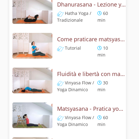
Dhanurasana - Lezione yoga con la storia dell'arco
Hatha Yoga /
60
Tradizionale
min
Come praticare matsyasana, la posizione del pesce? Tutorial
Tutorial
10
min
Fluidità e libertà con matsyasana, la posizione del pesce
Vinyasa Flow /
30
Yoga Dinamico
min
Matsyasana - Pratica yoga con la tecnica della posizione del pesce
Vinyasa Flow /
60
Yoga Dinamico
min