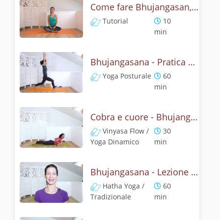
Come fare Bhujangasan, la posizione del cobra? Tutorial
Tutorial
10
min
Bhujangasana - Pratica yoga con l'anatomia del cobra
Yoga Posturale
60
min
Cobra e cuore - Bhujangasana flow
Vinyasa Flow /
30
Yoga Dinamico
min
Bhujangasana - Lezione yoga con la storia del cobra
Hatha Yoga /
60
Tradizionale
min