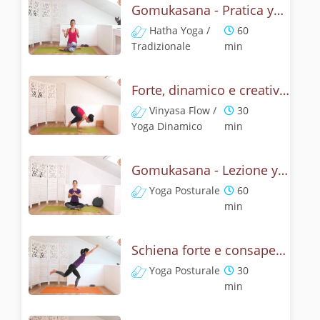
Gomukasana - Pratica yoga con l'anatomia del muso della vacca
Hatha Yoga /
60
Tradizionale
min
Forte, dinamico e creativo - Gomukasana vinyasa yoga
Vinyasa Flow /
30
Yoga Dinamico
min
Gomukasana - Lezione yoga con la storia del muso della vacca
Yoga Posturale
60
min
Schiena forte e consapevole con Bhujangasana, la posizione del cobra
Yoga Posturale
30
min