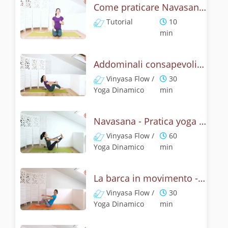
Come praticare Navasana, la posizione della barca? Tutorial
Tutorial
10
min
Addominali consapevoli con la posizione della barca
Vinyasa Flow /
30
Yoga Dinamico
min
Navasana - Pratica yoga con la tecnica della posizione della barca
Vinyasa Flow /
60
Yoga Dinamico
min
La barca in movimento - Addominali con Navasana
Vinyasa Flow /
30
Yoga Dinamico
min