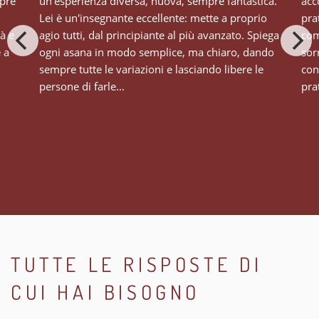
mpre
un'esperienza diversa, nuova, sempre fantastica.
acc
Lei è un'insegnante eccellente: mette a proprio
pra
tà e
agio tutti, dal principiante al più avanzato. Spiega
com
e a
ogni asana in modo semplice, ma chiaro, dando
sor
sempre tutte le variazioni e lasciando libere le
con
persone di farle...
prat
TUTTE LE RISPOSTE DI
CUI HAI BISOGNO