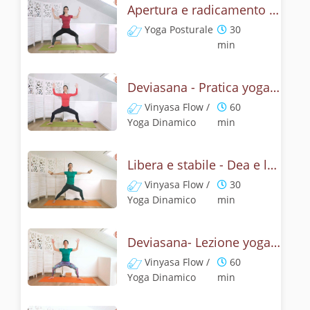
Apertura e radicamento con la posizione della Dea
Yoga Posturale
30
min
Deviasana - Pratica yoga con la tecnica della posizione della Dea
Vinyasa Flow /
60
Yoga Dinamico
min
Libera e stabile - Dea e leone
Vinyasa Flow /
30
Yoga Dinamico
min
Deviasana- Lezione yoga con la mitologia della posizione della Dea
Vinyasa Flow /
60
Yoga Dinamico
min