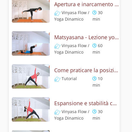
Apertura e inarcamento con la posizione del pesce
Vinyasa Flow /
30
Yoga Dinamico
min
Matsyasana - Lezione yoga con la mitologia della posizione del pescie
Vinyasa Flow /
60
Yoga Dinamico
min
Come praticare la posizione del triangolo? Tutorial di Utthita e Privritta Trikonasana
Tutorial
10
min
Espansione e stabilità con la posizione del triangolo, Utthita Trikonasana
Vinyasa Flow /
30
Yoga Dinamico
min