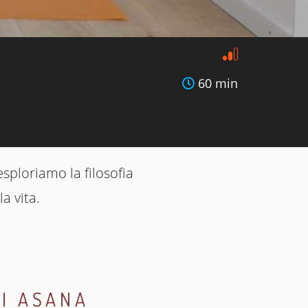
60 min
sploriamo la filosofia
a vita.
LI ASANA