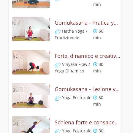
min
Gomukasana - Pratica yoga con l'anatomia del muso della vacca
Hatha Yoga /
60
Tradizionale
min
Forte, dinamico e creativo - Gomukasana vinyasa yoga
Vinyasa Flow /
30
Yoga Dinamico
min
Gomukasana - Lezione yoga con la storia del muso della vacca
Yoga Posturale
60
min
Schiena forte e consapevole con Bhujangasana, la posizione del cobra
Yoga Posturale
30