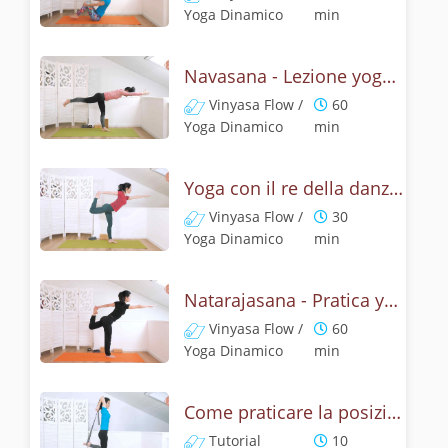
Yoga Dinamico
min
Navasana - Lezione yoga con la mitologia della posizione della barca
Vinyasa Flow /
60
Yoga Dinamico
min
Yoga con il re della danza - Natarajasana con un braccio
Vinyasa Flow /
30
Yoga Dinamico
min
Natarajasana - Pratica yoga con la tecnica della posizione di Shiva danzante
Vinyasa Flow /
60
Yoga Dinamico
min
Come praticare la posizione Signore della danza? Tutorial di Natarajasana
Tutorial
10