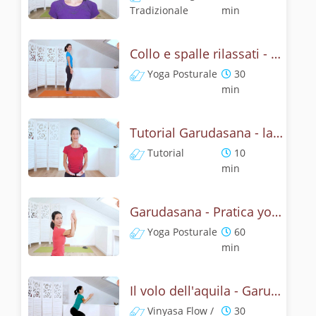
Tradizionale
min
Collo e spalle rilassati - Garudasana Yoga Posturale
Yoga Posturale
30
min
Tutorial Garudasana - la posizone dell'aquila
Tutorial
10
min
Garudasana - Pratica yoga con l'anatomia dell'aquila
Yoga Posturale
60
min
Il volo dell'aquila - Garudasana yoga flow
Vinyasa Flow /
30