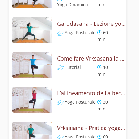
Yoga Dinamico
min
Garudasana - Lezione yoga con la storia dell'aquila
Yoga Posturale
60
min
Come fare Vrksasana la posizione dell’albero? Tutorial
Tutorial
10
min
L’allineamento dell’albero - Yoga con Vrksasana
Yoga Posturale
30
min
Vrksasana - Pratica yoga con l'anatomia dell'albero
Yoga Posturale
60