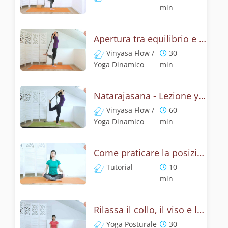
min
Apertura tra equilibrio e cuore - Natrajasana
Vinyasa Flow /
30
Yoga Dinamico
min
Natarajasana - Lezione yoga con la mitologia della posizione di Shiva danzante
Vinyasa Flow /
60
Yoga Dinamico
min
Come praticare la posizione del leone? Tutorial Simhasana
Tutorial
10
min
Rilassa il collo, il viso e le spalle - Yoga con la posizione del leone
Yoga Posturale
30