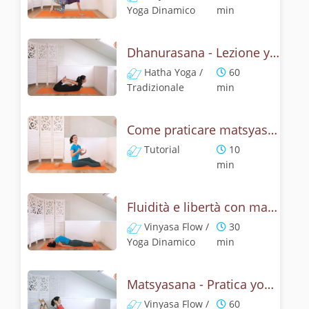
Yoga Dinamico
min
Dhanurasana - Lezione yoga con la storia dell'arco
Hatha Yoga /
60
Tradizionale
min
Come praticare matsyasana, la posizione del pesce? Tutorial
Tutorial
10
min
Fluidità e libertà con matsyasana, la posizione del pesce
Vinyasa Flow /
30
Yoga Dinamico
min
Matsyasana - Pratica yoga con la tecnica della posizione del pesce
Vinyasa Flow /
60