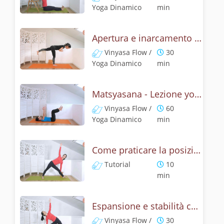
Yoga Dinamico
min
Apertura e inarcamento con la posizione del pesce
Vinyasa Flow /
30
Yoga Dinamico
min
Matsyasana - Lezione yoga con la mitologia della posizione del pescie
Vinyasa Flow /
60
Yoga Dinamico
min
Come praticare la posizione del triangolo? Tutorial di Utthita e Privritta Trikonasana
Tutorial
10
min
Espansione e stabilità con la posizione del triangolo, Utthita Trikonasana
Vinyasa Flow /
30