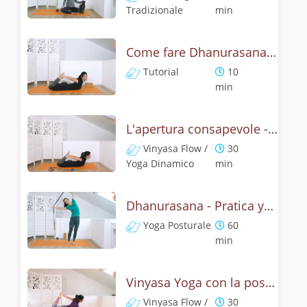
Tradizionale
min
Come fare Dhanurasana, la posizione dell' arco? Tutorial
Tutorial
10
min
L'apertura consapevole - Pratica con dhanurasana
Vinyasa Flow /
30
Yoga Dinamico
min
Dhanurasana - Pratica yoga con la tecnica dell'arco
Yoga Posturale
60
min
Vinyasa Yoga con la posizione dell' arco - Dhanurasana Flow
Vinyasa Flow /
30