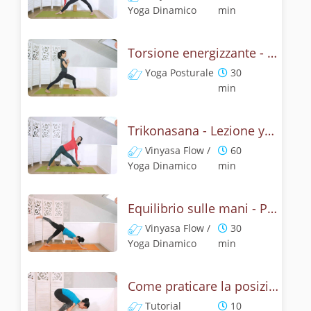
Yoga Dinamico
min
Torsione energizzante - Lezione con la posizione del triangolo
Yoga Posturale
30
min
Trikonasana - Lezione yoga con la mitologia della posizione del triangolo
Vinyasa Flow /
60
Yoga Dinamico
min
Equilibrio sulle mani - Pratica con la posizione del corvo
Vinyasa Flow /
30
Yoga Dinamico
min
Come praticare la posizione del corvo? Tutorial Bakasana
Tutorial
10