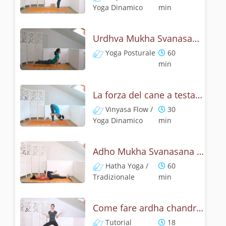
Yoga Dinamico
min
Urdhva Mukha Svanasana - Pratica yoga con l'anatomia del cane a testa on su
Yoga Posturale
60
min
La forza del cane a testa in su - Yoga Dinamico
Vinyasa Flow /
30
Yoga Dinamico
min
Adho Mukha Svanasana - Lezione yoga con la storia del cane
Hatha Yoga /
60
Tradizionale
min
Come fare ardha chandrasana, la posizione della mezza luna? Tutorial
Tutorial
18