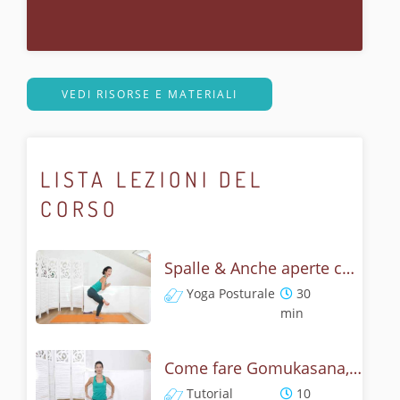
VEDI RISORSE E MATERIALI
LISTA LEZIONI DEL
CORSO
Spalle & Anche aperte con Gomukasana - Flow lento e posturale
Yoga Posturale
30
min
Come fare Gomukasana, la posizione del muso della vacca? Tutorial
Tutorial
10