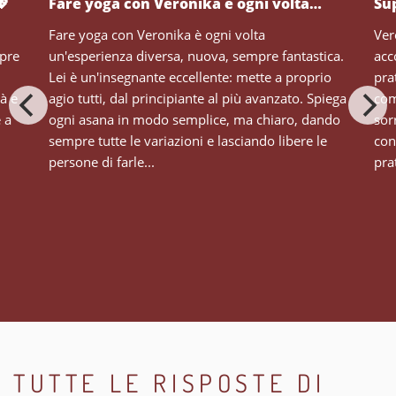
💖
Fare yoga con Veronika è ogni volta…
Su
Fare yoga con Veronika è ogni volta
Ver
mpre
un'esperienza diversa, nuova, sempre fantastica.
acc
Lei è un'insegnante eccellente: mette a proprio
pra
tà e
agio tutti, dal principiante al più avanzato. Spiega
com
e a
ogni asana in modo semplice, ma chiaro, dando
sor
sempre tutte le variazioni e lasciando libere le
con
persone di farle...
prat
TUTTE LE RISPOSTE DI