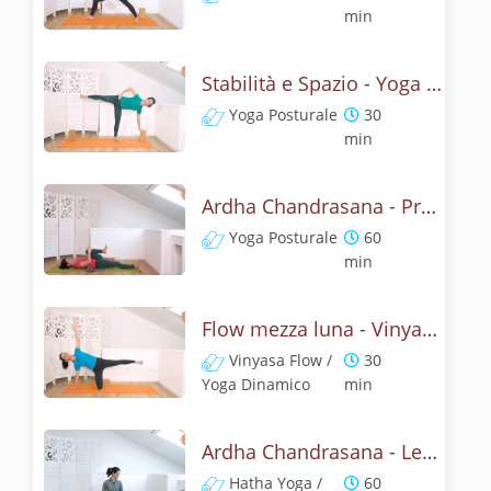
min
Stabilità e Spazio - Yoga con la mezza luna
Yoga Posturale
30
min
Ardha Chandrasana - Pratica yoga con l'anatomia della mezza luna
Yoga Posturale
60
min
Flow mezza luna - Vinyasa yoga con ardha chandrasana
Vinyasa Flow /
30
Yoga Dinamico
min
Ardha Chandrasana - Lezione yoga con la storia della mezza luna
Hatha Yoga /
60