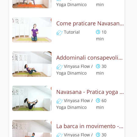
Yoga Dinamico
min
Come praticare Navasana, la posizione della barca? Tutorial
Tutorial
10
min
Addominali consapevoli con la posizione della barca
Vinyasa Flow /
30
Yoga Dinamico
min
Navasana - Pratica yoga con la tecnica della posizione della barca
Vinyasa Flow /
60
Yoga Dinamico
min
La barca in movimento - Addominali con Navasana
Vinyasa Flow /
30