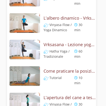
min
L'albero dinamico - Vrksasana vinyasa flow
Vinyasa Flow /
30
Yoga Dinamico
min
Vrksasana - Lezione yoga con la storia dell'albero
Hatha Yoga /
60
Tradizionale
min
Come praticare la posizione del cane a testa su, Urdhva Mukha Svanasana? Tutorial
Tutorial
10
min
L'apertura del cane a testa in su - Yoga dinamico
Vinyasa Flow /
30