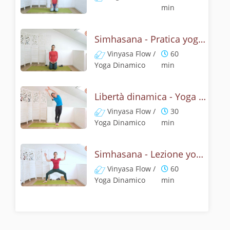
min
Simhasana - Pratica yoga con la tecnica della posizione del ruggito del leone
Vinyasa Flow /
60
Yoga Dinamico
min
Libertà dinamica - Yoga con il ruggito del leone
Vinyasa Flow /
30
Yoga Dinamico
min
Simhasana - Lezione yoga con la mitologia della posizione del ruggito del leone
Vinyasa Flow /
60
Yoga Dinamico
min