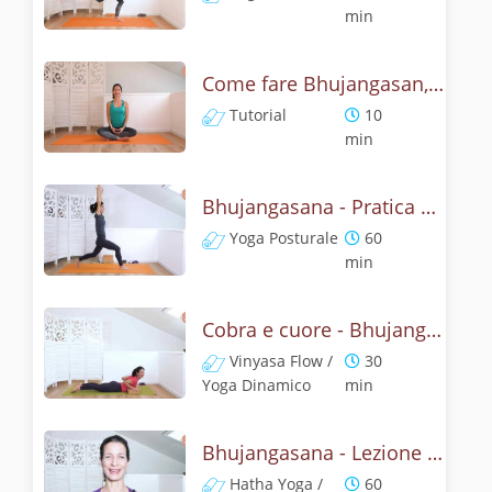
min
Come fare Bhujangasan, la posizione del cobra? Tutorial
Tutorial
10
min
Bhujangasana - Pratica yoga con l'anatomia del cobra
Yoga Posturale
60
min
Cobra e cuore - Bhujangasana flow
Vinyasa Flow /
30
Yoga Dinamico
min
Bhujangasana - Lezione yoga con la storia del cobra
Hatha Yoga /
60