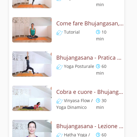
min
Come fare Bhujangasan, la posizione del cobra? Tutorial
Tutorial
10
min
Bhujangasana - Pratica yoga con l'anatomia del cobra
Yoga Posturale
60
min
Cobra e cuore - Bhujangasana flow
Vinyasa Flow /
30
Yoga Dinamico
min
Bhujangasana - Lezione yoga con la storia del cobra
Hatha Yoga /
60