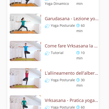
Yoga Dinamico
min
Garudasana - Lezione yoga con la storia dell'aquila
Yoga Posturale
60
min
Come fare Vrksasana la posizione dell’albero? Tutorial
Tutorial
10
min
L’allineamento dell’albero - Yoga con Vrksasana
Yoga Posturale
30
min
Vrksasana - Pratica yoga con l'anatomia dell'albero
Yoga Posturale
60