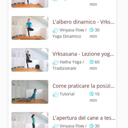
min
L'albero dinamico - Vrksasana vinyasa flow
Vinyasa Flow /
30
Yoga Dinamico
min
Vrksasana - Lezione yoga con la storia dell'albero
Hatha Yoga /
60
Tradizionale
min
Come praticare la posizione del cane a testa su, Urdhva Mukha Svanasana? Tutorial
Tutorial
10
min
L'apertura del cane a testa in su - Yoga dinamico
Vinyasa Flow /
30