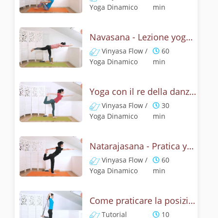
Yoga Dinamico
min
Navasana - Lezione yoga con la mitologia della posizione della barca
Vinyasa Flow /
60
Yoga Dinamico
min
Yoga con il re della danza - Natarajasana con un braccio
Vinyasa Flow /
30
Yoga Dinamico
min
Natarajasana - Pratica yoga con la tecnica della posizione di Shiva danzante
Vinyasa Flow /
60
Yoga Dinamico
min
Come praticare la posizione Signore della danza? Tutorial di Natarajasana
Tutorial
10