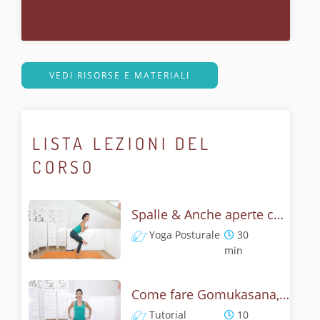
VEDI RISORSE E MATERIALI
LISTA LEZIONI DEL
CORSO
Spalle & Anche aperte con Gomukasana - Flow lento e posturale
Yoga Posturale
30
min
Come fare Gomukasana, la posizione del muso della vacca? Tutorial
Tutorial
10