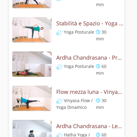
min
Stabilità e Spazio - Yoga con la mezza luna
Yoga Posturale
30
min
Ardha Chandrasana - Pratica yoga con l'anatomia della mezza luna
Yoga Posturale
60
min
Flow mezza luna - Vinyasa yoga con ardha chandrasana
Vinyasa Flow /
30
Yoga Dinamico
min
Ardha Chandrasana - Lezione yoga con la storia della mezza luna
Hatha Yoga /
60