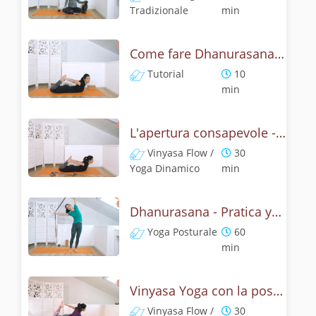
Tradizionale
min
Come fare Dhanurasana, la posizione dell' arco? Tutorial
Tutorial
10
min
L'apertura consapevole - Pratica con dhanurasana
Vinyasa Flow /
30
Yoga Dinamico
min
Dhanurasana - Pratica yoga con la tecnica dell'arco
Yoga Posturale
60
min
Vinyasa Yoga con la posizione dell' arco - Dhanurasana Flow
Vinyasa Flow /
30