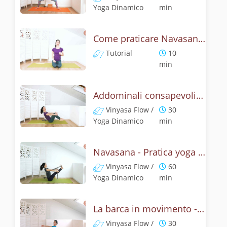
Yoga Dinamico
min
Come praticare Navasana, la posizione della barca? Tutorial
Tutorial
10
min
Addominali consapevoli con la posizione della barca
Vinyasa Flow /
30
Yoga Dinamico
min
Navasana - Pratica yoga con la tecnica della posizione della barca
Vinyasa Flow /
60
Yoga Dinamico
min
La barca in movimento - Addominali con Navasana
Vinyasa Flow /
30