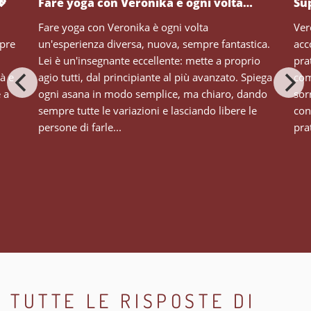
💖
Fare yoga con Veronika è ogni volta…
Su
Fare yoga con Veronika è ogni volta
Ver
mpre
un'esperienza diversa, nuova, sempre fantastica.
acc
Lei è un'insegnante eccellente: mette a proprio
pra
tà e
agio tutti, dal principiante al più avanzato. Spiega
com
e a
ogni asana in modo semplice, ma chiaro, dando
sor
sempre tutte le variazioni e lasciando libere le
con
persone di farle...
prat
TUTTE LE RISPOSTE DI