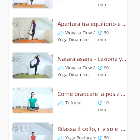
min
Apertura tra equilibrio e cuore - Natrajasana
Vinyasa Flow /
30
Yoga Dinamico
min
Natarajasana - Lezione yoga con la mitologia della posizione di Shiva danzante
Vinyasa Flow /
60
Yoga Dinamico
min
Come praticare la posizione del leone? Tutorial Simhasana
Tutorial
10
min
Rilassa il collo, il viso e le spalle - Yoga con la posizione del leone
Yoga Posturale
30