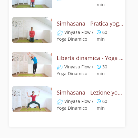
min
Simhasana - Pratica yoga con la tecnica della posizione del ruggito del leone
Vinyasa Flow /
60
Yoga Dinamico
min
Libertà dinamica - Yoga con il ruggito del leone
Vinyasa Flow /
30
Yoga Dinamico
min
Simhasana - Lezione yoga con la mitologia della posizione del ruggito del leone
Vinyasa Flow /
60
Yoga Dinamico
min