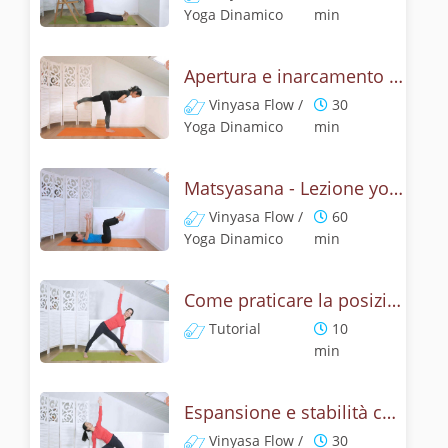
Yoga Dinamico
min
Apertura e inarcamento con la posizione del pesce
Vinyasa Flow /
30
Yoga Dinamico
min
Matsyasana - Lezione yoga con la mitologia della posizione del pescie
Vinyasa Flow /
60
Yoga Dinamico
min
Come praticare la posizione del triangolo? Tutorial di Utthita e Privritta Trikonasana
Tutorial
10
min
Espansione e stabilità con la posizione del triangolo, Utthita Trikonasana
Vinyasa Flow /
30