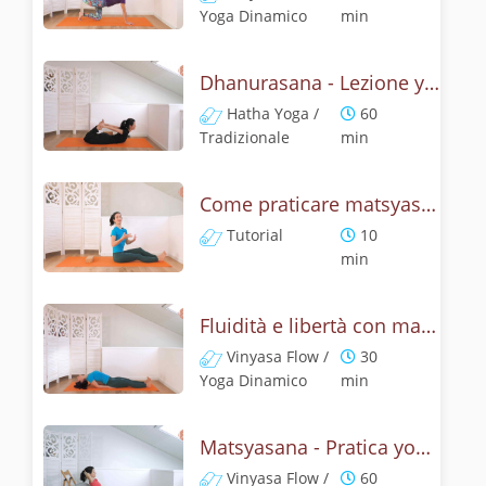
Yoga Dinamico
min
Dhanurasana - Lezione yoga con la storia dell'arco
Hatha Yoga /
60
Tradizionale
min
Come praticare matsyasana, la posizione del pesce? Tutorial
Tutorial
10
min
Fluidità e libertà con matsyasana, la posizione del pesce
Vinyasa Flow /
30
Yoga Dinamico
min
Matsyasana - Pratica yoga con la tecnica della posizione del pesce
Vinyasa Flow /
60