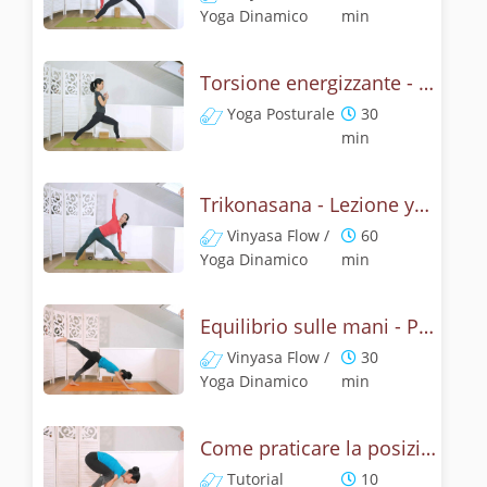
Yoga Dinamico
min
Torsione energizzante - Lezione con la posizione del triangolo
Yoga Posturale
30
min
Trikonasana - Lezione yoga con la mitologia della posizione del triangolo
Vinyasa Flow /
60
Yoga Dinamico
min
Equilibrio sulle mani - Pratica con la posizione del corvo
Vinyasa Flow /
30
Yoga Dinamico
min
Come praticare la posizione del corvo? Tutorial Bakasana
Tutorial
10