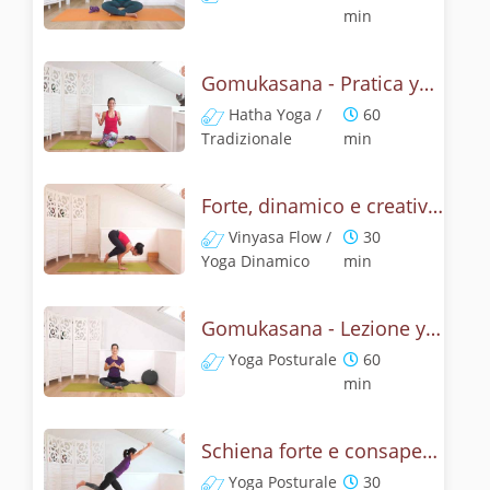
min
Gomukasana - Pratica yoga con l'anatomia del muso della vacca
Hatha Yoga /
60
Tradizionale
min
Forte, dinamico e creativo - Gomukasana vinyasa yoga
Vinyasa Flow /
30
Yoga Dinamico
min
Gomukasana - Lezione yoga con la storia del muso della vacca
Yoga Posturale
60
min
Schiena forte e consapevole con Bhujangasana, la posizione del cobra
Yoga Posturale
30