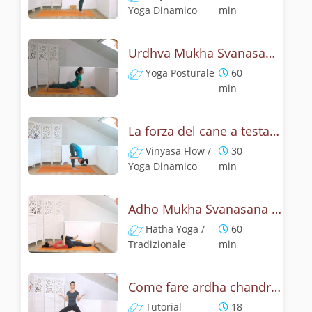
Yoga Dinamico
min
Urdhva Mukha Svanasana - Pratica yoga con l'anatomia del cane a testa on su
Yoga Posturale
60
min
La forza del cane a testa in su - Yoga Dinamico
Vinyasa Flow /
30
Yoga Dinamico
min
Adho Mukha Svanasana - Lezione yoga con la storia del cane
Hatha Yoga /
60
Tradizionale
min
Come fare ardha chandrasana, la posizione della mezza luna? Tutorial
Tutorial
18