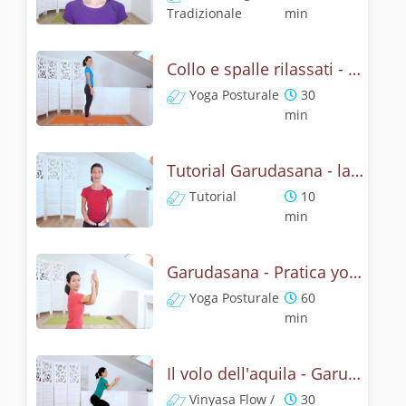
Tradizionale
min
Collo e spalle rilassati - Garudasana Yoga Posturale
Yoga Posturale
30
min
Tutorial Garudasana - la posizone dell'aquila
Tutorial
10
min
Garudasana - Pratica yoga con l'anatomia dell'aquila
Yoga Posturale
60
min
Il volo dell'aquila - Garudasana yoga flow
Vinyasa Flow /
30