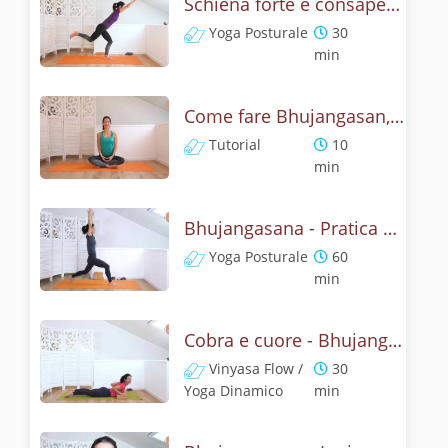
Schiena forte e consapevole con Bhujangasana, la posizione del cobra
Yoga Posturale
30
min
Come fare Bhujangasan, la posizione del cobra? Tutorial
Tutorial
10
min
Bhujangasana - Pratica yoga con l'anatomia del cobra
Yoga Posturale
60
min
Cobra e cuore - Bhujangasana flow
Vinyasa Flow /
30
Yoga Dinamico
min