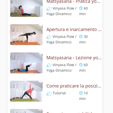
Matsyasana - Pratica yoga con la tecnica della posizione del pesce
Vinyasa Flow /
60
Yoga Dinamico
min
Apertura e inarcamento con la posizione del pesce
Vinyasa Flow /
30
Yoga Dinamico
min
Matsyasana - Lezione yoga con la mitologia della posizione del pescie
Vinyasa Flow /
60
Yoga Dinamico
min
Come praticare la posizione del triangolo? Tutorial di Utthita e Privritta Trikonasana
Tutorial
10
min