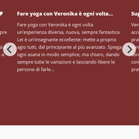
💖
Fare yoga con Veronika è ogni volta…
Su
Fare yoga con Veronika è ogni volta
Ver
mpre
un'esperienza diversa, nuova, sempre fantastica.
acc
Lei è un'insegnante eccellente: mette a proprio
pra
tà e
agio tutti, dal principiante al più avanzato. Spiega
com
e a
ogni asana in modo semplice, ma chiaro, dando
sor
sempre tutte le variazioni e lasciando libere le
con
persone di farle...
prat