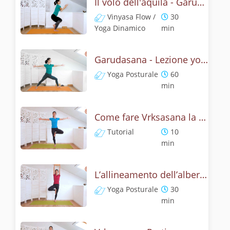
Il volo dell'aquila - Garudasana yoga flow
Vinyasa Flow /
30
Yoga Dinamico
min
Garudasana - Lezione yoga con la storia dell'aquila
Yoga Posturale
60
min
Come fare Vrksasana la posizione dell’albero? Tutorial
Tutorial
10
min
L’allineamento dell’albero - Yoga con Vrksasana
Yoga Posturale
30
min