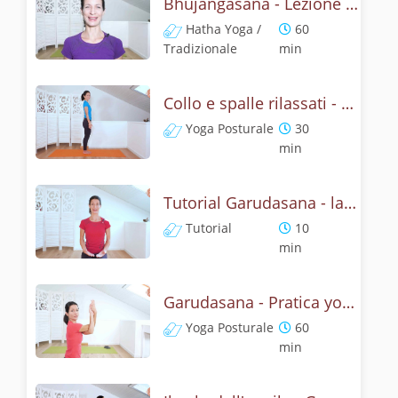
Bhujangasana - Lezione yoga con la storia del cobra
Hatha Yoga /
60
Tradizionale
min
Collo e spalle rilassati - Garudasana Yoga Posturale
Yoga Posturale
30
min
Tutorial Garudasana - la posizone dell'aquila
Tutorial
10
min
Garudasana - Pratica yoga con l'anatomia dell'aquila
Yoga Posturale
60
min