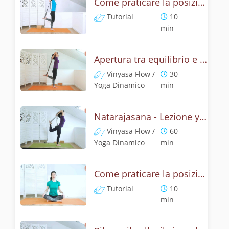
Come praticare la posizione Signore della danza? Tutorial di Natarajasana
Tutorial
10
min
Apertura tra equilibrio e cuore - Natrajasana
Vinyasa Flow /
30
Yoga Dinamico
min
Natarajasana - Lezione yoga con la mitologia della posizione di Shiva danzante
Vinyasa Flow /
60
Yoga Dinamico
min
Come praticare la posizione del leone? Tutorial Simhasana
Tutorial
10
min