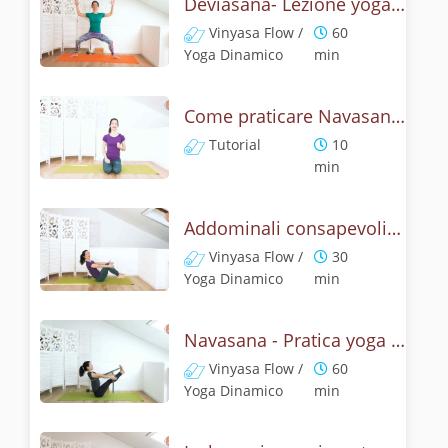
Deviasana- Lezione yoga con la mitologia della posizione della Dea
Vinyasa Flow /
60
Yoga Dinamico
min
Come praticare Navasana, la posizione della barca? Tutorial
Tutorial
10
min
Addominali consapevoli con la posizione della barca
Vinyasa Flow /
30
Yoga Dinamico
min
Navasana - Pratica yoga con la tecnica della posizione della barca
Vinyasa Flow /
60
Yoga Dinamico
min