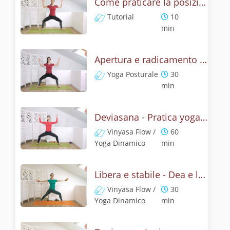
Come praticare la posizione della Dea? Tutorial di Deviasana
Tutorial
10
min
Apertura e radicamento con la posizione della Dea
Yoga Posturale
30
min
Deviasana - Pratica yoga con la tecnica della posizione della Dea
Vinyasa Flow /
60
Yoga Dinamico
min
Libera e stabile - Dea e leone
Vinyasa Flow /
30
Yoga Dinamico
min