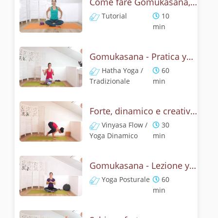
Come fare Gomukasana, la posizione del muso della vacca? Tutorial
Tutorial
10
min
Gomukasana - Pratica yoga con l'anatomia del muso della vacca
Hatha Yoga /
60
Tradizionale
min
Forte, dinamico e creativo - Gomukasana vinyasa yoga
Vinyasa Flow /
30
Yoga Dinamico
min
Gomukasana - Lezione yoga con la storia del muso della vacca
Yoga Posturale
60
min