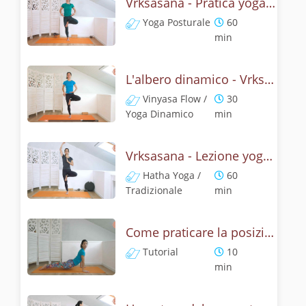
Vrksasana - Pratica yoga con l'anatomia dell'albero
Yoga Posturale
60
min
L'albero dinamico - Vrksasana vinyasa flow
Vinyasa Flow /
30
Yoga Dinamico
min
Vrksasana - Lezione yoga con la storia dell'albero
Hatha Yoga /
60
Tradizionale
min
Come praticare la posizione del cane a testa su, Urdhva Mukha Svanasana? Tutorial
Tutorial
10
min