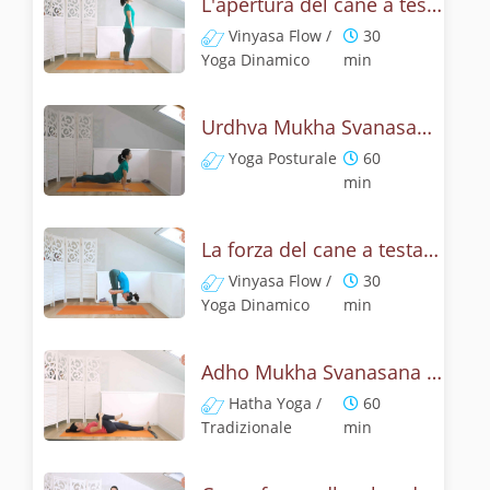
L'apertura del cane a testa in su - Yoga dinamico
Vinyasa Flow /
30
Yoga Dinamico
min
Urdhva Mukha Svanasana - Pratica yoga con l'anatomia del cane a testa on su
Yoga Posturale
60
min
La forza del cane a testa in su - Yoga Dinamico
Vinyasa Flow /
30
Yoga Dinamico
min
Adho Mukha Svanasana - Lezione yoga con la storia del cane
Hatha Yoga /
60
Tradizionale
min