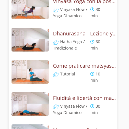
Vinyasa Yoga con la posizione dell' arco - Dhanurasana Flow
Vinyasa Flow /
30
Yoga Dinamico
min
Dhanurasana - Lezione yoga con la storia dell'arco
Hatha Yoga /
60
Tradizionale
min
Come praticare matsyasana, la posizione del pesce? Tutorial
Tutorial
10
min
Fluidità e libertà con matsyasana, la posizione del pesce
Vinyasa Flow /
30
Yoga Dinamico
min