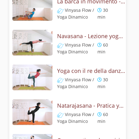
La barca in movimento - Addominali con Navasana
Vinyasa Flow /
30
Yoga Dinamico
min
Navasana - Lezione yoga con la mitologia della posizione della barca
Vinyasa Flow /
60
Yoga Dinamico
min
Yoga con il re della danza - Natarajasana con un braccio
Vinyasa Flow /
30
Yoga Dinamico
min
Natarajasana - Pratica yoga con la tecnica della posizione di Shiva danzante
Vinyasa Flow /
60
Yoga Dinamico
min