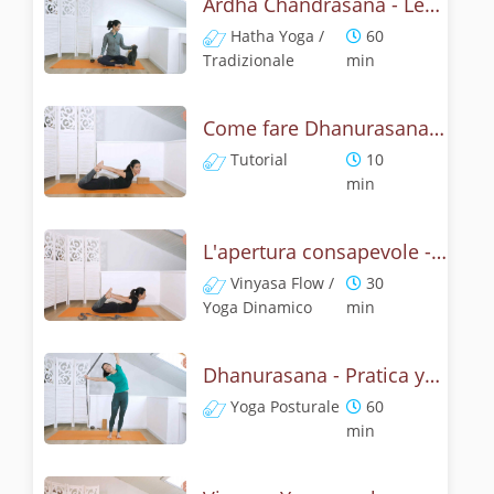
Ardha Chandrasana - Lezione yoga con la storia della mezza luna
Hatha Yoga /
60
Tradizionale
min
Come fare Dhanurasana, la posizione dell' arco? Tutorial
Tutorial
10
min
L'apertura consapevole - Pratica con dhanurasana
Vinyasa Flow /
30
Yoga Dinamico
min
Dhanurasana - Pratica yoga con la tecnica dell'arco
Yoga Posturale
60
min