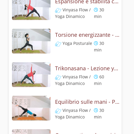
Espansione e stabilità con la posizione del triangolo, Utthita Trikonasana
Vinyasa Flow /
30
Yoga Dinamico
min
Torsione energizzante - Lezione con la posizione del triangolo
Yoga Posturale
30
min
Trikonasana - Lezione yoga con la mitologia della posizione del triangolo
Vinyasa Flow /
60
Yoga Dinamico
min
Equilibrio sulle mani - Pratica con la posizione del corvo
Vinyasa Flow /
30
Yoga Dinamico
min