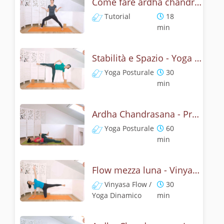
Come fare ardha chandrasana, la posizione della mezza luna? Tutorial
Tutorial
18
min
Stabilità e Spazio - Yoga con la mezza luna
Yoga Posturale
30
min
Ardha Chandrasana - Pratica yoga con l'anatomia della mezza luna
Yoga Posturale
60
min
Flow mezza luna - Vinyasa yoga con ardha chandrasana
Vinyasa Flow /
30
Yoga Dinamico
min