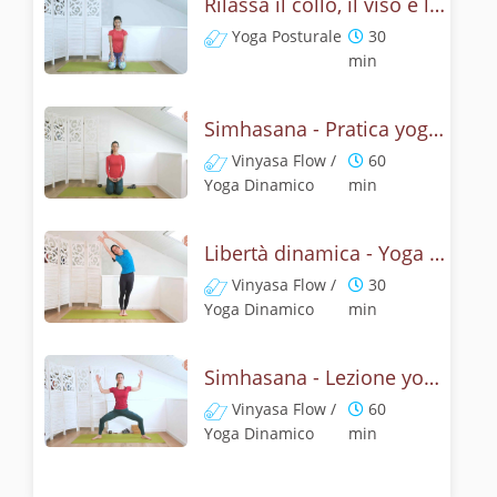
Rilassa il collo, il viso e le spalle - Yoga con la posizione del leone
Yoga Posturale
30
min
Simhasana - Pratica yoga con la tecnica della posizione del ruggito del leone
Vinyasa Flow /
60
Yoga Dinamico
min
Libertà dinamica - Yoga con il ruggito del leone
Vinyasa Flow /
30
Yoga Dinamico
min
Simhasana - Lezione yoga con la mitologia della posizione del ruggito del leone
Vinyasa Flow /
60
Yoga Dinamico
min