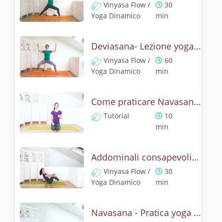
Vinyasa Flow /
30
Yoga Dinamico
min
Deviasana- Lezione yoga con la mitologia della posizione della Dea
Vinyasa Flow /
60
Yoga Dinamico
min
Come praticare Navasana, la posizione della barca? Tutorial
Tutorial
10
min
Addominali consapevoli con la posizione della barca
Vinyasa Flow /
30
Yoga Dinamico
min
Navasana - Pratica yoga con la tecnica della posizione della barca