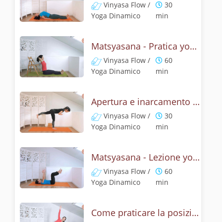
Vinyasa Flow /
30
Yoga Dinamico
min
Matsyasana - Pratica yoga con la tecnica della posizione del pesce
Vinyasa Flow /
60
Yoga Dinamico
min
Apertura e inarcamento con la posizione del pesce
Vinyasa Flow /
30
Yoga Dinamico
min
Matsyasana - Lezione yoga con la mitologia della posizione del pescie
Vinyasa Flow /
60
Yoga Dinamico
min
Come praticare la posizione del triangolo? Tutorial di Utthita e Privritta Trikonasana