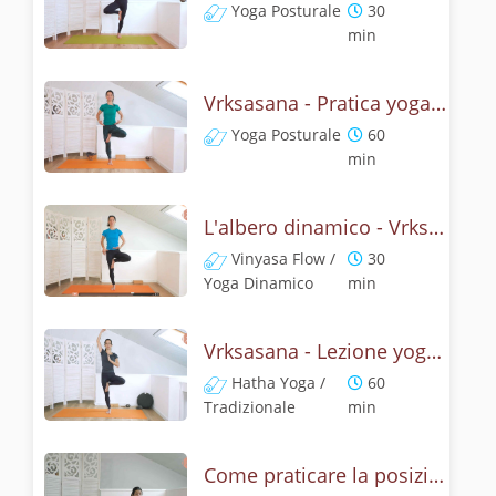
Yoga Posturale
30
min
Vrksasana - Pratica yoga con l'anatomia dell'albero
Yoga Posturale
60
min
L'albero dinamico - Vrksasana vinyasa flow
Vinyasa Flow /
30
Yoga Dinamico
min
Vrksasana - Lezione yoga con la storia dell'albero
Hatha Yoga /
60
Tradizionale
min
Come praticare la posizione del cane a testa su, Urdhva Mukha Svanasana? Tutorial