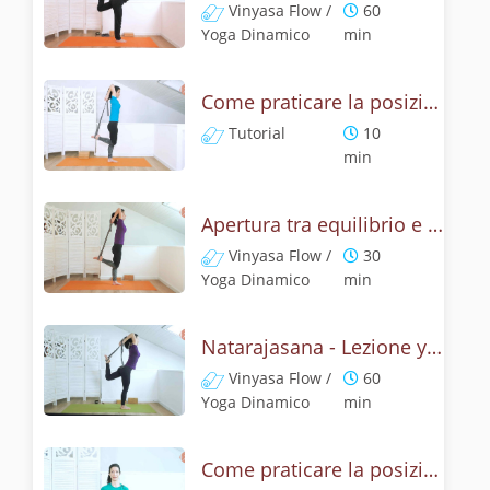
Vinyasa Flow /
60
Yoga Dinamico
min
Come praticare la posizione Signore della danza? Tutorial di Natarajasana
Tutorial
10
min
Apertura tra equilibrio e cuore - Natrajasana
Vinyasa Flow /
30
Yoga Dinamico
min
Natarajasana - Lezione yoga con la mitologia della posizione di Shiva danzante
Vinyasa Flow /
60
Yoga Dinamico
min
Come praticare la posizione del leone? Tutorial Simhasana