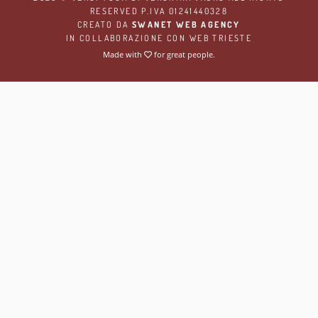
RESERVED P.IVA 01241440328
CREATO DA
SWANET WEB AGENCY
IN COLLABORAZIONE CON
WEB TRIESTE
Made with
for great people.