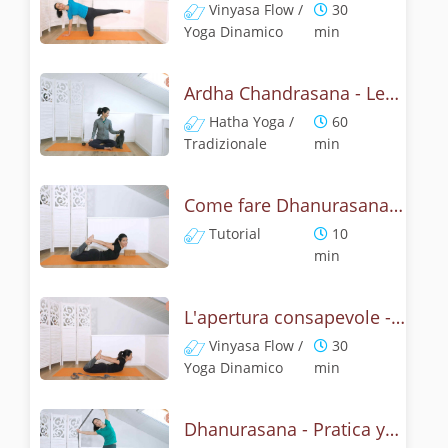
Vinyasa Flow /
30
Yoga Dinamico
min
Ardha Chandrasana - Lezione yoga con la storia della mezza luna
Hatha Yoga /
60
Tradizionale
min
Come fare Dhanurasana, la posizione dell' arco? Tutorial
Tutorial
10
min
L'apertura consapevole - Pratica con dhanurasana
Vinyasa Flow /
30
Yoga Dinamico
min
Dhanurasana - Pratica yoga con la tecnica dell'arco