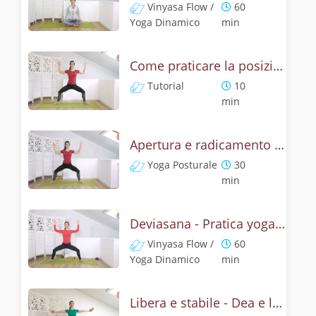
Vinyasa Flow /
60
Yoga Dinamico
min
Come praticare la posizione della Dea? Tutorial di Deviasana
Tutorial
10
min
Apertura e radicamento con la posizione della Dea
Yoga Posturale
30
min
Deviasana - Pratica yoga con la tecnica della posizione della Dea
Vinyasa Flow /
60
Yoga Dinamico
min
Libera e stabile - Dea e leone