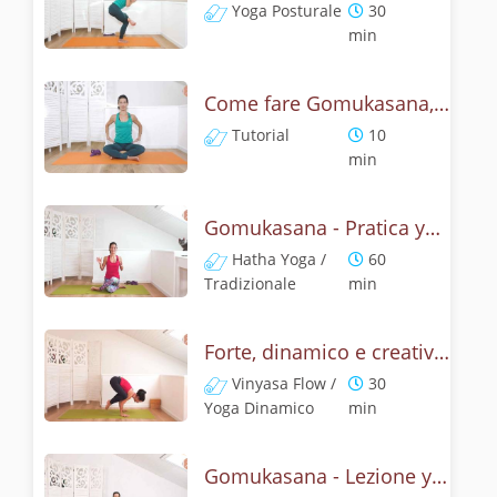
Yoga Posturale
30
min
Come fare Gomukasana, la posizione del muso della vacca? Tutorial
Tutorial
10
min
Gomukasana - Pratica yoga con l'anatomia del muso della vacca
Hatha Yoga /
60
Tradizionale
min
Forte, dinamico e creativo - Gomukasana vinyasa yoga
Vinyasa Flow /
30
Yoga Dinamico
min
Gomukasana - Lezione yoga con la storia del muso della vacca