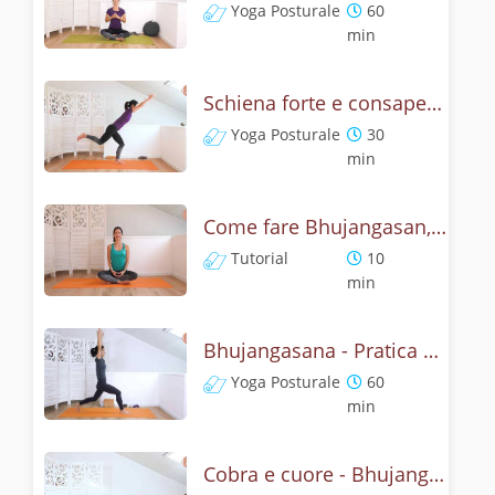
Yoga Posturale
60
min
Schiena forte e consapevole con Bhujangasana, la posizione del cobra
Yoga Posturale
30
min
Come fare Bhujangasan, la posizione del cobra? Tutorial
Tutorial
10
min
Bhujangasana - Pratica yoga con l'anatomia del cobra
Yoga Posturale
60
min
Cobra e cuore - Bhujangasana flow