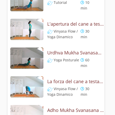
Tutorial
10
min
L'apertura del cane a testa in su - Yoga dinamico
Vinyasa Flow /
30
Yoga Dinamico
min
Urdhva Mukha Svanasana - Pratica yoga con l'anatomia del cane a testa on su
Yoga Posturale
60
min
La forza del cane a testa in su - Yoga Dinamico
Vinyasa Flow /
30
Yoga Dinamico
min
Adho Mukha Svanasana - Lezione yoga con la storia del cane