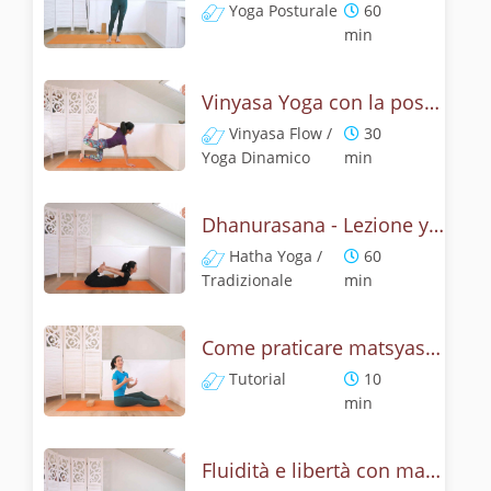
Yoga Posturale
60
min
Vinyasa Yoga con la posizione dell' arco - Dhanurasana Flow
Vinyasa Flow /
30
Yoga Dinamico
min
Dhanurasana - Lezione yoga con la storia dell'arco
Hatha Yoga /
60
Tradizionale
min
Come praticare matsyasana, la posizione del pesce? Tutorial
Tutorial
10
min
Fluidità e libertà con matsyasana, la posizione del pesce