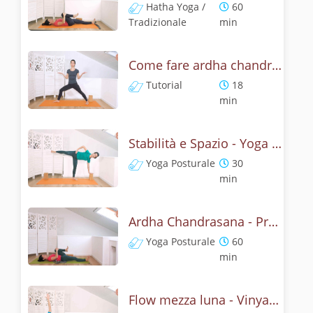
Hatha Yoga /
60
Tradizionale
min
Come fare ardha chandrasana, la posizione della mezza luna? Tutorial
Tutorial
18
min
Stabilità e Spazio - Yoga con la mezza luna
Yoga Posturale
30
min
Ardha Chandrasana - Pratica yoga con l'anatomia della mezza luna
Yoga Posturale
60
min
Flow mezza luna - Vinyasa yoga con ardha chandrasana