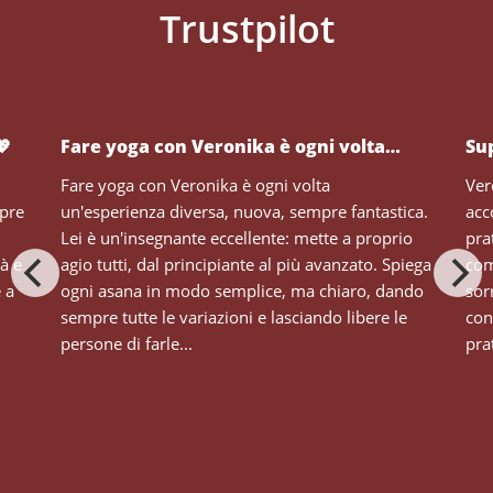
💖
Fare yoga con Veronika è ogni volta…
Su
Fare yoga con Veronika è ogni volta
Ver
mpre
un'esperienza diversa, nuova, sempre fantastica.
acc
Lei è un'insegnante eccellente: mette a proprio
pra
tà e
agio tutti, dal principiante al più avanzato. Spiega
com
e a
ogni asana in modo semplice, ma chiaro, dando
sor
sempre tutte le variazioni e lasciando libere le
con
persone di farle...
prat