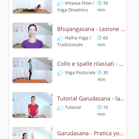
Vinyasa Flow /
30
Yoga Dinamico
min
Bhujangasana - Lezione yoga con la storia del cobra
Hatha Yoga /
60
Tradizionale
min
Collo e spalle rilassati - Garudasana Yoga Posturale
Yoga Posturale
30
min
Tutorial Garudasana - la posizone dell'aquila
Tutorial
10
min
Garudasana - Pratica yoga con l'anatomia dell'aquila