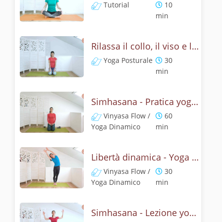
Tutorial
10
min
Rilassa il collo, il viso e le spalle - Yoga con la posizione del leone
Yoga Posturale
30
min
Simhasana - Pratica yoga con la tecnica della posizione del ruggito del leone
Vinyasa Flow /
60
Yoga Dinamico
min
Libertà dinamica - Yoga con il ruggito del leone
Vinyasa Flow /
30
Yoga Dinamico
min
Simhasana - Lezione yoga con la mitologia della posizione del ruggito del leone