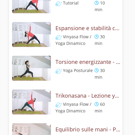
Tutorial
10
min
Espansione e stabilità con la posizione del triangolo, Utthita Trikonasana
Vinyasa Flow /
30
Yoga Dinamico
min
Torsione energizzante - Lezione con la posizione del triangolo
Yoga Posturale
30
min
Trikonasana - Lezione yoga con la mitologia della posizione del triangolo
Vinyasa Flow /
60
Yoga Dinamico
min
Equilibrio sulle mani - Pratica con la posizione del corvo