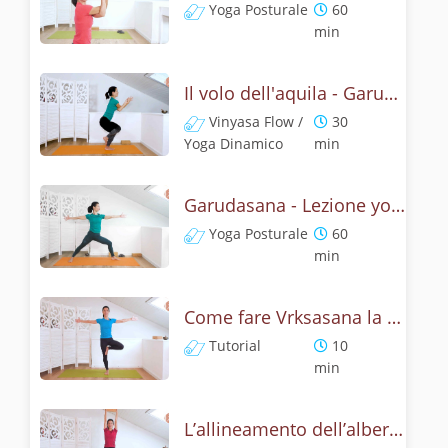
Yoga Posturale
60
min
Il volo dell'aquila - Garudasana yoga flow
Vinyasa Flow /
30
Yoga Dinamico
min
Garudasana - Lezione yoga con la storia dell'aquila
Yoga Posturale
60
min
Come fare Vrksasana la posizione dell’albero? Tutorial
Tutorial
10
min
L’allineamento dell’albero - Yoga con Vrksasana