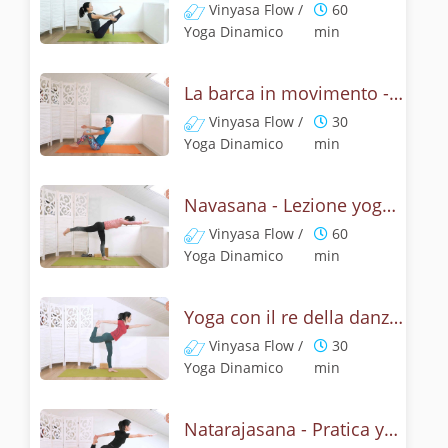
Vinyasa Flow /
60
Yoga Dinamico
min
La barca in movimento - Addominali con Navasana
Vinyasa Flow /
30
Yoga Dinamico
min
Navasana - Lezione yoga con la mitologia della posizione della barca
Vinyasa Flow /
60
Yoga Dinamico
min
Yoga con il re della danza - Natarajasana con un braccio
Vinyasa Flow /
30
Yoga Dinamico
min
Natarajasana - Pratica yoga con la tecnica della posizione di Shiva danzante