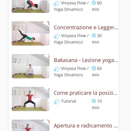
Vinyasa Flow /
60
Yoga Dinamico
min
Concentrazione e Leggerezza con la posizione del Corvo
Vinyasa Flow /
30
Yoga Dinamico
min
Bakasana - Lezione yoga con la mitologia della posizione del corvo
Vinyasa Flow /
60
Yoga Dinamico
min
Come praticare la posizione della Dea? Tutorial di Deviasana
Tutorial
10
min
Apertura e radicamento con la posizione della Dea