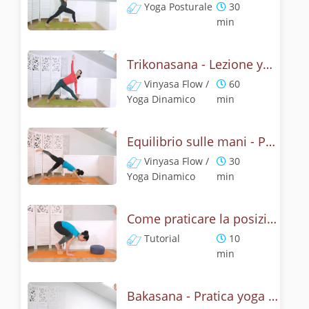
Yoga Posturale
30
min
Trikonasana - Lezione yoga con la mitologia della posizione del triangolo
Vinyasa Flow /
60
Yoga Dinamico
min
Equilibrio sulle mani - Pratica con la posizione del corvo
Vinyasa Flow /
30
Yoga Dinamico
min
Come praticare la posizione del corvo? Tutorial Bakasana
Tutorial
10
min
Bakasana - Pratica yoga con la tecnica della posizione del corvo