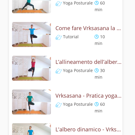
Yoga Posturale
60
min
Come fare Vrksasana la posizione dell’albero? Tutorial
Tutorial
10
min
L’allineamento dell’albero - Yoga con Vrksasana
Yoga Posturale
30
min
Vrksasana - Pratica yoga con l'anatomia dell'albero
Yoga Posturale
60
min
L'albero dinamico - Vrksasana vinyasa flow