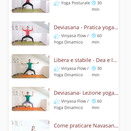
Yoga Posturale
30
min
Deviasana - Pratica yoga con la tecnica della posizione della Dea
Vinyasa Flow /
60
Yoga Dinamico
min
Libera e stabile - Dea e leone
Vinyasa Flow /
30
Yoga Dinamico
min
Deviasana- Lezione yoga con la mitologia della posizione della Dea
Vinyasa Flow /
60
Yoga Dinamico
min
Come praticare Navasana, la posizione della barca? Tutorial