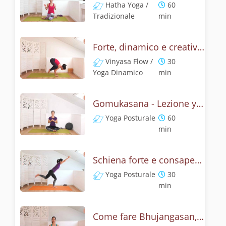
Hatha Yoga /
60
Tradizionale
min
Forte, dinamico e creativo - Gomukasana vinyasa yoga
Vinyasa Flow /
30
Yoga Dinamico
min
Gomukasana - Lezione yoga con la storia del muso della vacca
Yoga Posturale
60
min
Schiena forte e consapevole con Bhujangasana, la posizione del cobra
Yoga Posturale
30
min
Come fare Bhujangasan, la posizione del cobra? Tutorial