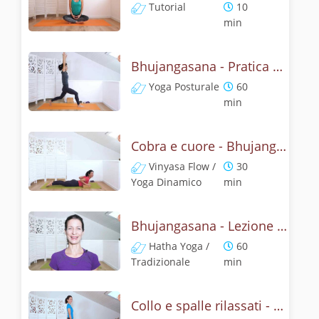
Tutorial
10
min
Bhujangasana - Pratica yoga con l'anatomia del cobra
Yoga Posturale
60
min
Cobra e cuore - Bhujangasana flow
Vinyasa Flow /
30
Yoga Dinamico
min
Bhujangasana - Lezione yoga con la storia del cobra
Hatha Yoga /
60
Tradizionale
min
Collo e spalle rilassati - Garudasana Yoga Posturale