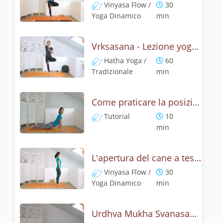
Vinyasa Flow /
30
Yoga Dinamico
min
Vrksasana - Lezione yoga con la storia dell'albero
Hatha Yoga /
60
Tradizionale
min
Come praticare la posizione del cane a testa su, Urdhva Mukha Svanasana? Tutorial
Tutorial
10
min
L'apertura del cane a testa in su - Yoga dinamico
Vinyasa Flow /
30
Yoga Dinamico
min
Urdhva Mukha Svanasana - Pratica yoga con l'anatomia del cane a testa on su