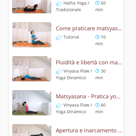
Hatha Yoga /
60
Tradizionale
min
Come praticare matsyasana, la posizione del pesce? Tutorial
Tutorial
10
min
Fluidità e libertà con matsyasana, la posizione del pesce
Vinyasa Flow /
30
Yoga Dinamico
min
Matsyasana - Pratica yoga con la tecnica della posizione del pesce
Vinyasa Flow /
60
Yoga Dinamico
min
Apertura e inarcamento con la posizione del pesce