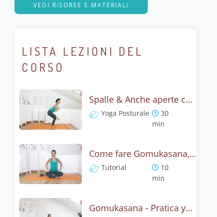
VEDI RISORSE E MATERIALI
LISTA LEZIONI DEL
CORSO
Spalle & Anche aperte con Gomukasana - Flow lento e posturale
Yoga Posturale
30
min
Come fare Gomukasana, la posizione del muso della vacca? Tutorial
Tutorial
10
min
Gomukasana - Pratica yoga con l'anatomia del muso della vacca