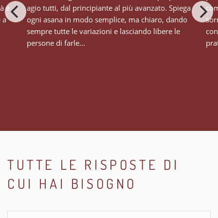
tà e
agio tutti, dal principiante al più avanzato. Spiega
com
e a
ogni asana in modo semplice, ma chiaro, dando
sor
sempre tutte le variazioni e lasciando libere le
con
persone di farle...
prat
TUTTE LE RISPOSTE DI
CUI HAI BISOGNO