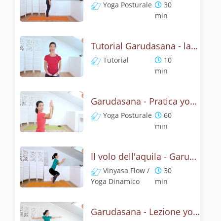
Yoga Posturale
30
min
Tutorial Garudasana - la posizone dell'aquila
Tutorial
10
min
Garudasana - Pratica yoga con l'anatomia dell'aquila
Yoga Posturale
60
min
Il volo dell'aquila - Garudasana yoga flow
Vinyasa Flow /
30
Yoga Dinamico
min
Garudasana - Lezione yoga con la storia dell'aquila