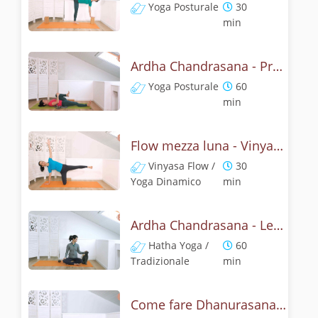
Yoga Posturale
30
min
Ardha Chandrasana - Pratica yoga con l'anatomia della mezza luna
Yoga Posturale
60
min
Flow mezza luna - Vinyasa yoga con ardha chandrasana
Vinyasa Flow /
30
Yoga Dinamico
min
Ardha Chandrasana - Lezione yoga con la storia della mezza luna
Hatha Yoga /
60
Tradizionale
min
Come fare Dhanurasana, la posizione dell' arco? Tutorial