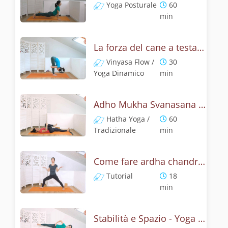
Yoga Posturale
60
min
La forza del cane a testa in su - Yoga Dinamico
Vinyasa Flow /
30
Yoga Dinamico
min
Adho Mukha Svanasana - Lezione yoga con la storia del cane
Hatha Yoga /
60
Tradizionale
min
Come fare ardha chandrasana, la posizione della mezza luna? Tutorial
Tutorial
18
min
Stabilità e Spazio - Yoga con la mezza luna