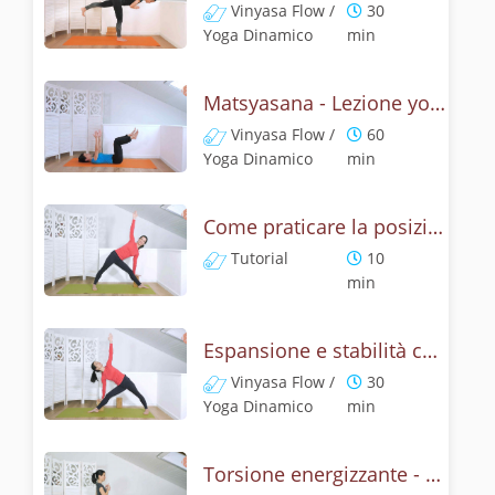
Vinyasa Flow /
30
Yoga Dinamico
min
Matsyasana - Lezione yoga con la mitologia della posizione del pescie
Vinyasa Flow /
60
Yoga Dinamico
min
Come praticare la posizione del triangolo? Tutorial di Utthita e Privritta Trikonasana
Tutorial
10
min
Espansione e stabilità con la posizione del triangolo, Utthita Trikonasana
Vinyasa Flow /
30
Yoga Dinamico
min
Torsione energizzante - Lezione con la posizione del triangolo