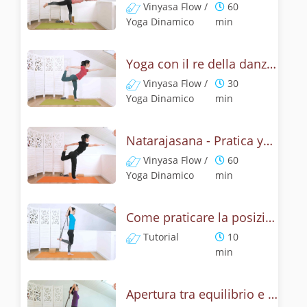
Vinyasa Flow /
60
Yoga Dinamico
min
Yoga con il re della danza - Natarajasana con un braccio
Vinyasa Flow /
30
Yoga Dinamico
min
Natarajasana - Pratica yoga con la tecnica della posizione di Shiva danzante
Vinyasa Flow /
60
Yoga Dinamico
min
Come praticare la posizione Signore della danza? Tutorial di Natarajasana
Tutorial
10
min
Apertura tra equilibrio e cuore - Natrajasana