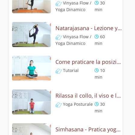
Vinyasa Flow /
30
Yoga Dinamico
min
Natarajasana - Lezione yoga con la mitologia della posizione di Shiva danzante
Vinyasa Flow /
60
Yoga Dinamico
min
Come praticare la posizione del leone? Tutorial Simhasana
Tutorial
10
min
Rilassa il collo, il viso e le spalle - Yoga con la posizione del leone
Yoga Posturale
30
min
Simhasana - Pratica yoga con la tecnica della posizione del ruggito del leone