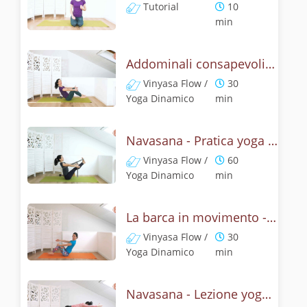
Tutorial
10
min
Addominali consapevoli con la posizione della barca
Vinyasa Flow /
30
Yoga Dinamico
min
Navasana - Pratica yoga con la tecnica della posizione della barca
Vinyasa Flow /
60
Yoga Dinamico
min
La barca in movimento - Addominali con Navasana
Vinyasa Flow /
30
Yoga Dinamico
min
Navasana - Lezione yoga con la mitologia della posizione della barca