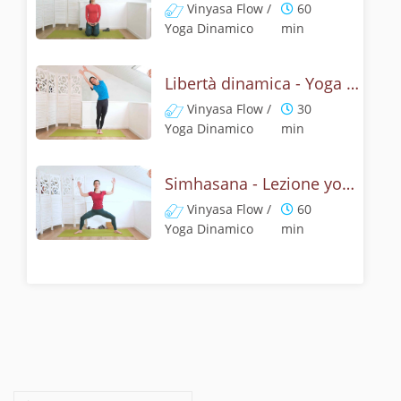
Vinyasa Flow /
60
Yoga Dinamico
min
Libertà dinamica - Yoga con il ruggito del leone
Vinyasa Flow /
30
Yoga Dinamico
min
Simhasana - Lezione yoga con la mitologia della posizione del ruggito del leone
Vinyasa Flow /
60
Yoga Dinamico
min